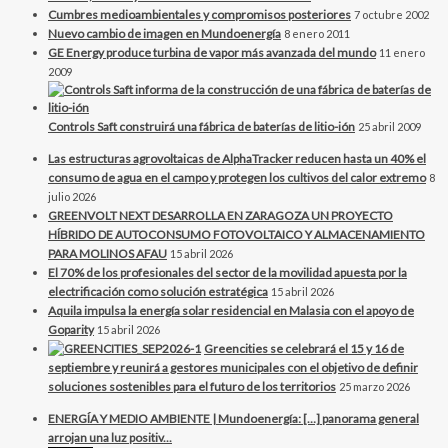
Cumbres medioambientales y compromisos posteriores
7 octubre 2002
Nuevo cambio de imagen en Mundoenergía
8 enero 2011
GE Energy produce turbina de vapor más avanzada del mundo
11 enero
2009
Controls Saft construirá una fábrica de baterías de litio-ión
25 abril 2009
Las estructuras agrovoltaicas de AlphaTracker reducen hasta un 40% el
consumo de agua en el campo y protegen los cultivos del calor extremo
8
julio 2026
GREENVOLT NEXT DESARROLLA EN ZARAGOZA UN PROYECTO
HÍBRIDO DE AUTOCONSUMO FOTOVOLTAICO Y ALMACENAMIENTO
PARA MOLINOS AFAU
15 abril 2026
El 70% de los profesionales del sector de la movilidad apuesta por la
electrificación como solución estratégica
15 abril 2026
Aquila impulsa la energía solar residencial en Malasia con el apoyo de
Goparity
15 abril 2026
Greencities se celebrará el 15 y 16 de
septiembre y reunirá a gestores municipales con el objetivo de definir
soluciones sostenibles para el futuro de los territorios
25 marzo 2026
ENERGÍA Y MEDIO AMBIENTE | Mundoenergía: […] panorama general
arrojan una luz positiv...