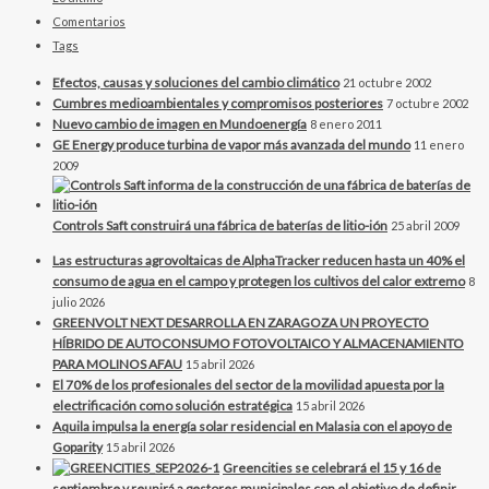
Comentarios
Tags
Efectos, causas y soluciones del cambio climático
21 octubre 2002
Cumbres medioambientales y compromisos posteriores
7 octubre 2002
Nuevo cambio de imagen en Mundoenergía
8 enero 2011
GE Energy produce turbina de vapor más avanzada del mundo
11 enero
2009
Controls Saft construirá una fábrica de baterías de litio-ión
25 abril 2009
Las estructuras agrovoltaicas de AlphaTracker reducen hasta un 40% el
consumo de agua en el campo y protegen los cultivos del calor extremo
8
julio 2026
GREENVOLT NEXT DESARROLLA EN ZARAGOZA UN PROYECTO
HÍBRIDO DE AUTOCONSUMO FOTOVOLTAICO Y ALMACENAMIENTO
PARA MOLINOS AFAU
15 abril 2026
El 70% de los profesionales del sector de la movilidad apuesta por la
electrificación como solución estratégica
15 abril 2026
Aquila impulsa la energía solar residencial en Malasia con el apoyo de
Goparity
15 abril 2026
Greencities se celebrará el 15 y 16 de
septiembre y reunirá a gestores municipales con el objetivo de definir