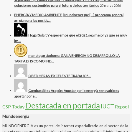
soluciones sostenibles para el futuro de los territorios
25 marzo 2026
ENERGÍA Y MEDIO AMBIENTE | Mundoenergía: […] panorama general
arrojan una luz positiv...
HogarSolar: Y esperemos que el 2021 sea mejor ya que es muy
im...
manologarciadomo: GANA ENERGIA NO DESARROLLÓ LA
TARIFA DHS COMO IND...
OBED HERAS: EXCELENTE TRABAJO!...
Combustibles Aragón: Apostar por le energía renovable es
apostar por e...
Destacada en portada
IUCT
CSP Today
Repsol
Mundoenergia
MUNDOENERGÍA es un portal de internet especializado en el sector de la
energía que agrupa información, colaboración y servicios, dirigido tanto a