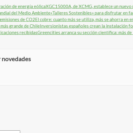
XGC15000A, de XCMG, establece un nuevo ré
«Talleres Sostenibles» para disfrutar en f
El cobre: cuanto más se utiliza, más se ahorra en
Inversionistas españoles crean la instalación f
Greencities arranca su sección científica: más d
ir novedades