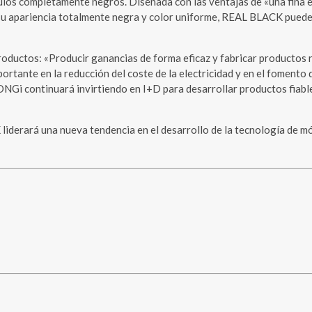
s completamente negros. Diseñada con las ventajas de «una fina es
su apariencia totalmente negra y color uniforme, REAL BLACK puede en
oductos: «Producir ganancias de forma eficaz y fabricar productos r
ante en la reducción del coste de la electricidad y en el fomento 
ONGi continuará invirtiendo en I+D para desarrollar productos fiable
erará una nueva tendencia en el desarrollo de la tecnología de mód