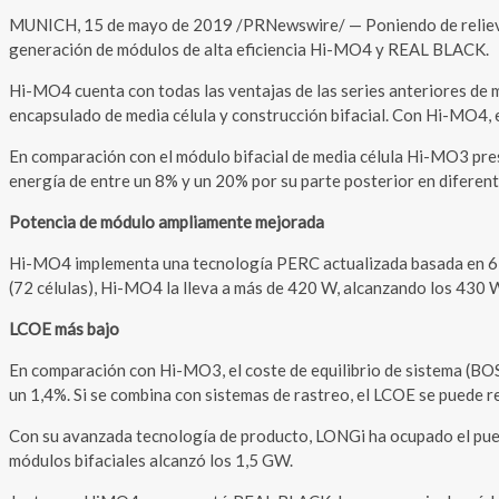
MUNICH, 15 de mayo de 2019 /PRNewswire/ — Poniendo de relieve s
generación de módulos de alta eficiencia Hi-MO4 y REAL BLACK.
Hi-MO4 cuenta con todas las ventajas de las series anteriores de
encapsulado de media célula y construcción bifacial. Con Hi-MO4, 
En comparación con el módulo bifacial de media célula Hi-MO3 pre
energía de entre un 8% y un 20% por su parte posterior en diferen
Potencia de módulo ampliamente mejorada
Hi-MO4 implementa una tecnología PERC actualizada basada en 6 bar
(72 células), Hi-MO4 la lleva a más de 420 W, alcanzando los 430
LCOE más bajo
En comparación con Hi-MO3, el coste de equilibrio de sistema (BO
un 1,4%. Si se combina con sistemas de rastreo, el LCOE se puede r
Con su avanzada tecnología de producto, LONGi ha ocupado el puest
módulos bifaciales alcanzó los 1,5 GW.