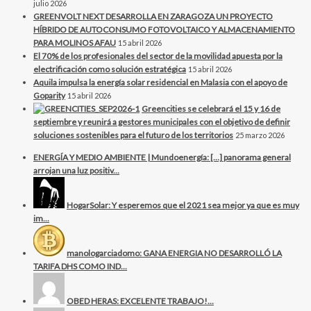
julio 2026
GREENVOLT NEXT DESARROLLA EN ZARAGOZA UN PROYECTO
HÍBRIDO DE AUTOCONSUMO FOTOVOLTAICO Y ALMACENAMIENTO
PARA MOLINOS AFAU
15 abril 2026
El 70% de los profesionales del sector de la movilidad apuesta por la
electrificación como solución estratégica
15 abril 2026
Aquila impulsa la energía solar residencial en Malasia con el apoyo de
Goparity
15 abril 2026
Greencities se celebrará el 15 y 16 de
septiembre y reunirá a gestores municipales con el objetivo de definir
soluciones sostenibles para el futuro de los territorios
25 marzo 2026
ENERGÍA Y MEDIO AMBIENTE | Mundoenergía: […] panorama general
arrojan una luz positiv...
HogarSolar: Y esperemos que el 2021 sea mejor ya que es muy
im...
manologarciadomo: GANA ENERGIA NO DESARROLLÓ LA
TARIFA DHS COMO IND...
OBED HERAS: EXCELENTE TRABAJO!...