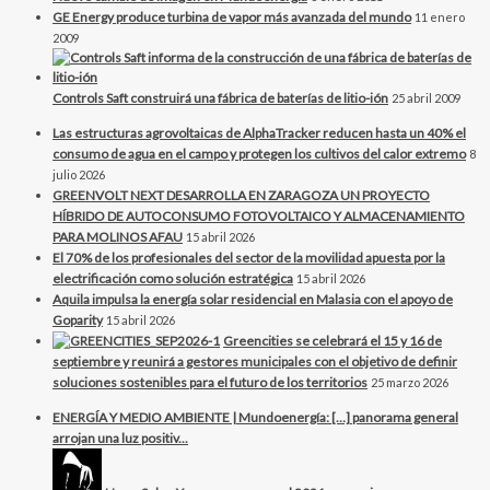
GE Energy produce turbina de vapor más avanzada del mundo
11 enero
2009
Controls Saft construirá una fábrica de baterías de litio-ión
25 abril 2009
Las estructuras agrovoltaicas de AlphaTracker reducen hasta un 40% el
consumo de agua en el campo y protegen los cultivos del calor extremo
8
julio 2026
GREENVOLT NEXT DESARROLLA EN ZARAGOZA UN PROYECTO
HÍBRIDO DE AUTOCONSUMO FOTOVOLTAICO Y ALMACENAMIENTO
PARA MOLINOS AFAU
15 abril 2026
El 70% de los profesionales del sector de la movilidad apuesta por la
electrificación como solución estratégica
15 abril 2026
Aquila impulsa la energía solar residencial en Malasia con el apoyo de
Goparity
15 abril 2026
Greencities se celebrará el 15 y 16 de
septiembre y reunirá a gestores municipales con el objetivo de definir
soluciones sostenibles para el futuro de los territorios
25 marzo 2026
ENERGÍA Y MEDIO AMBIENTE | Mundoenergía: […] panorama general
arrojan una luz positiv...