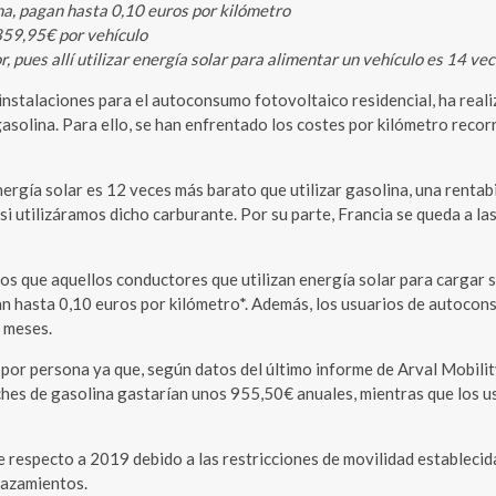
na, pagan hasta 0,10 euros por kilómetro
859,95€ por vehículo
 pues allí utilizar energía solar para alimentar un vehículo es 14 v
 instalaciones para el autoconsumo fotovoltaico residencial, ha rea
gasolina. Para ello, se han enfrentado los costes por kilómetro recor
energía solar es 12 veces más barato que utilizar gasolina, una renta
si utilizáramos dicho carburante. Por su parte, Francia se queda a l
mos que aquellos conductores que utilizan energía solar para cargar 
n hasta 0,10 euros por kilómetro*. Además, los usuarios de autoconsu
s meses.
 por persona ya que, según datos del último informe de Arval Mobil
ches de gasolina gastarían unos 955,50€ anuales, mientras que los u
 respecto a 2019 debido a las restricciones de movilidad estableci
lazamientos.