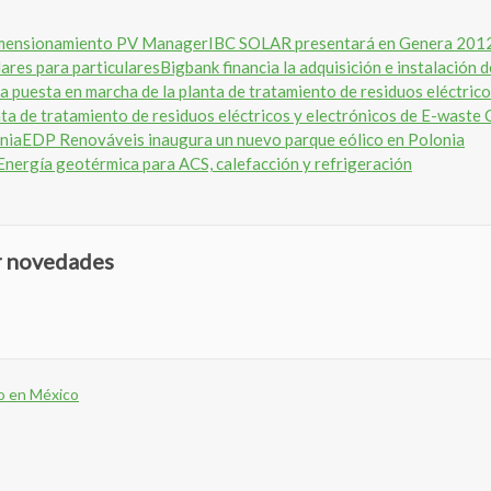
IBC SOLAR presentará en Genera 2012
Bigbank financia la adquisición e instalación 
ta de tratamiento de residuos eléctricos y electrónicos de E-waste 
EDP Renováveis inaugura un nuevo parque eólico en Polonia
Energía geotérmica para ACS, calefacción y refrigeración
ir novedades
ro en México