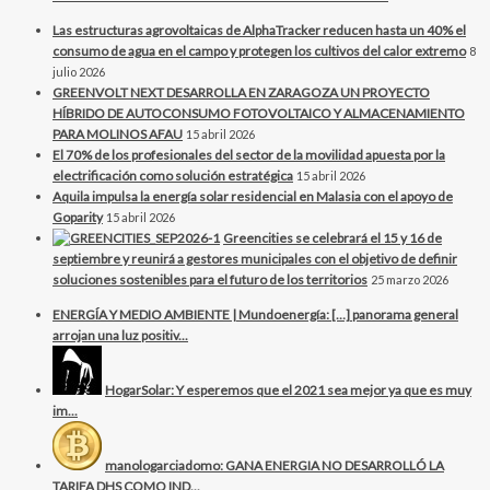
Las estructuras agrovoltaicas de AlphaTracker reducen hasta un 40% el
consumo de agua en el campo y protegen los cultivos del calor extremo
8
julio 2026
GREENVOLT NEXT DESARROLLA EN ZARAGOZA UN PROYECTO
HÍBRIDO DE AUTOCONSUMO FOTOVOLTAICO Y ALMACENAMIENTO
PARA MOLINOS AFAU
15 abril 2026
El 70% de los profesionales del sector de la movilidad apuesta por la
electrificación como solución estratégica
15 abril 2026
Aquila impulsa la energía solar residencial en Malasia con el apoyo de
Goparity
15 abril 2026
Greencities se celebrará el 15 y 16 de
septiembre y reunirá a gestores municipales con el objetivo de definir
soluciones sostenibles para el futuro de los territorios
25 marzo 2026
ENERGÍA Y MEDIO AMBIENTE | Mundoenergía: […] panorama general
arrojan una luz positiv...
HogarSolar: Y esperemos que el 2021 sea mejor ya que es muy
im...
manologarciadomo: GANA ENERGIA NO DESARROLLÓ LA
TARIFA DHS COMO IND...