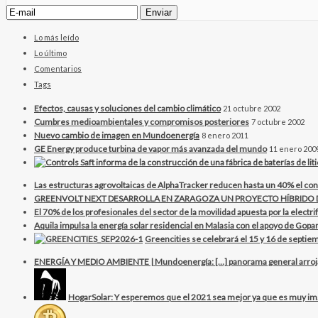
Lo más leído
Lo último
Comentarios
Tags
Efectos, causas y soluciones del cambio climático
21 octubre 2002
Cumbres medioambientales y compromisos posteriores
7 octubre 2002
Nuevo cambio de imagen en Mundoenergía
8 enero 2011
GE Energy produce turbina de vapor más avanzada del mundo
11 enero 200
Las estructuras agrovoltaicas de AlphaTracker reducen hasta un 40% el con
GREENVOLT NEXT DESARROLLA EN ZARAGOZA UN PROYECTO HÍBRID
El 70% de los profesionales del sector de la movilidad apuesta por la electr
Aquila impulsa la energía solar residencial en Malasia con el apoyo de Gopar
Greencities se celebrará el 15 y 16 de septiem
ENERGÍA Y MEDIO AMBIENTE | Mundoenergía: […] panorama general arrojan 
HogarSolar: Y esperemos que el 2021 sea mejor ya que es muy im.