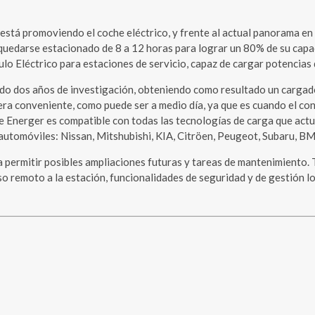
 está promoviendo el coche eléctrico, y frente al actual panorama en
 quedarse estacionado de 8 a 12 horas para lograr un 80% de su capac
o Eléctrico para estaciones de servicio, capaz de cargar potencias 
ado dos años de investigación, obteniendo como resultado un cargado
dera conveniente, como puede ser a medio día, ya que es cuando el c
de Energer es compatible con todas las tecnologías de carga que actu
automóviles: Nissan, Mitshubishi, KIA, Citröen, Peugeot, Subaru, BM
a permitir posibles ampliaciones futuras y tareas de mantenimiento. 
so remoto a la estación, funcionalidades de seguridad y de gestión lo