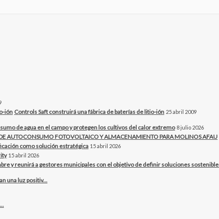
9
Controls Saft construirá una fábrica de baterías de litio-ión
25 abril 2009
sumo de agua en el campo y protegen los cultivos del calor extremo
8 julio 2026
O DE AUTOCONSUMO FOTOVOLTAICO Y ALMACENAMIENTO PARA MOLINOS AFAU
ificación como solución estratégica
15 abril 2026
ity
15 abril 2026
bre y reunirá a gestores municipales con el objetivo de definir soluciones sostenibles 
una luz positiv...
..