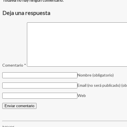
Todavía no hay ningún comentario.
Deja una respuesta
Comentario
*
Nombre
(obligatorio)
Email (no será publicado)
(ob
Web
Publicidad