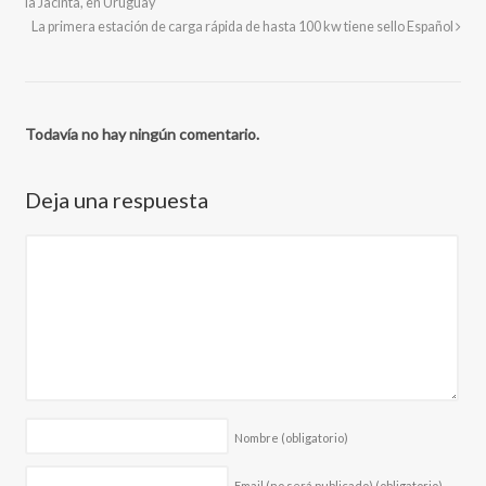
la Jacinta, en Uruguay
La primera estación de carga rápida de hasta 100 kw tiene sello Español
Todavía no hay ningún comentario.
Deja una respuesta
Nombre
(obligatorio)
Email (no será publicado)
(obligatorio)