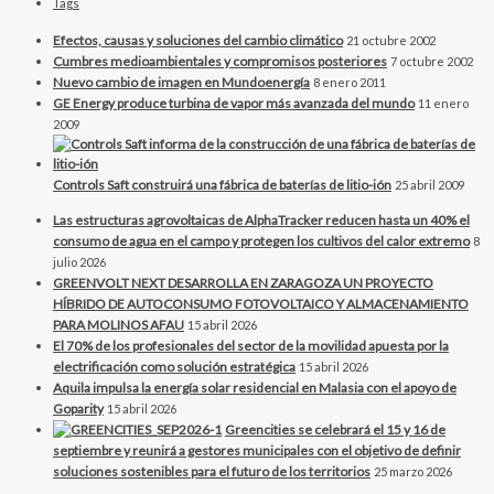
Tags
Efectos, causas y soluciones del cambio climático
21 octubre 2002
Cumbres medioambientales y compromisos posteriores
7 octubre 2002
Nuevo cambio de imagen en Mundoenergía
8 enero 2011
GE Energy produce turbina de vapor más avanzada del mundo
11 enero
2009
Controls Saft construirá una fábrica de baterías de litio-ión
25 abril 2009
Las estructuras agrovoltaicas de AlphaTracker reducen hasta un 40% el
consumo de agua en el campo y protegen los cultivos del calor extremo
8
julio 2026
GREENVOLT NEXT DESARROLLA EN ZARAGOZA UN PROYECTO
HÍBRIDO DE AUTOCONSUMO FOTOVOLTAICO Y ALMACENAMIENTO
PARA MOLINOS AFAU
15 abril 2026
El 70% de los profesionales del sector de la movilidad apuesta por la
electrificación como solución estratégica
15 abril 2026
Aquila impulsa la energía solar residencial en Malasia con el apoyo de
Goparity
15 abril 2026
Greencities se celebrará el 15 y 16 de
septiembre y reunirá a gestores municipales con el objetivo de definir
soluciones sostenibles para el futuro de los territorios
25 marzo 2026