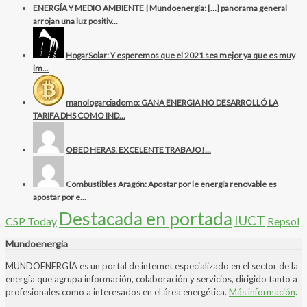
ENERGÍA Y MEDIO AMBIENTE | Mundoenergía: […] panorama general
arrojan una luz positiv...
HogarSolar: Y esperemos que el 2021 sea mejor ya que es muy
im...
manologarciadomo: GANA ENERGIA NO DESARROLLÓ LA
TARIFA DHS COMO IND...
OBED HERAS: EXCELENTE TRABAJO!...
Combustibles Aragón: Apostar por le energía renovable es
apostar por e...
Destacada en portada
IUCT
CSP Today
Repsol
Mundoenergia
MUNDOENERGÍA es un portal de internet especializado en el sector de la
energía que agrupa información, colaboración y servicios, dirigido tanto a
profesionales como a interesados en el área energética.
Más información
.