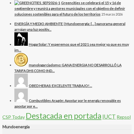
Greencities se celebrará el 15 y 16 de
septiembre y reunirá a gestores municipales con el objetivo de definir
soluciones sostenibles para el futuro de los territorios
25 marzo 2026
ENERGÍA Y MEDIO AMBIENTE | Mundoenergía: […] panorama general
arrojan una luz positiv...
HogarSolar: Y esperemos que el 2021 sea mejor ya que es muy
im...
manologarciadomo: GANA ENERGIA NO DESARROLLÓ LA
TARIFA DHS COMO IND...
OBED HERAS: EXCELENTE TRABAJO!...
Combustibles Aragón: Apostar por le energía renovable es
apostar por e...
Destacada en portada
IUCT
CSP Today
Repsol
Mundoenergia