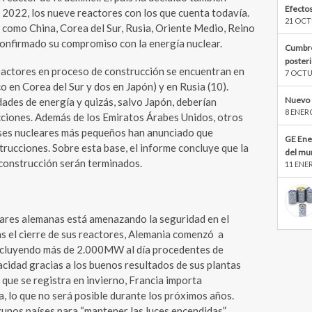
Efectos
 2022, los nueve reactores con los que cuenta todavía.
21 OCT
 como China, Corea del Sur, Rusia, Oriente Medio, Reino
confirmado su compromiso con la energía nuclear.
Cumbre
poster
reactores en proceso de construcción se encuentran en
7 OCTU
nco en Corea del Sur y dos en Japón) y en Rusia (10).
Nuevo 
dades de energía y quizás, salvo Japón, deberían
8 ENER
cciones. Además de los Emiratos Árabes Unidos, otros
íses nucleares más pequeños han anunciado que
GE Ene
rucciones. Sobre esta base, el informe concluye que la
del mu
 construcción serán terminados.
11 ENE
leares alemanas está amenazando la seguridad en el
as el cierre de sus reactores, Alemania comenzó a
 incluyendo más de 2.000MW al día procedentes de
acidad gracias a los buenos resultados de sus plantas
 que se registra en invierno, Francia importa
a, lo que no será posible durante los próximos años.
gunos países para “mantener las luces encendidas”