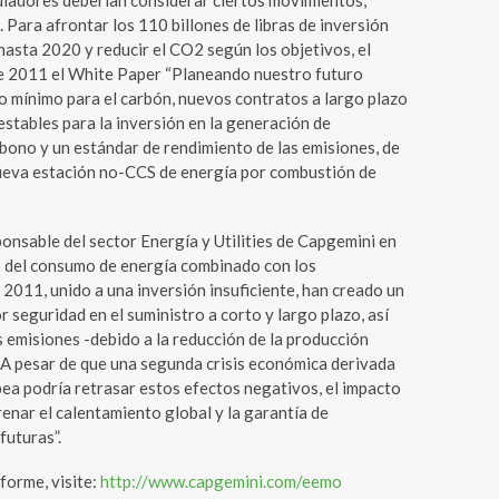
ladores deberían considerar ciertos movimientos,
 Para afrontar los 110 billones de libras de inversión
hasta 2020 y reducir el CO2 según los objetivos, el
de 2011 el White Paper “Planeando nuestro futuro
cio mínimo para el carbón, nuevos contratos a largo plazo
stables para la inversión en la generación de
rbono y un estándar de rendimiento de las emisiones, de
ueva estación no-CCS de energía por combustión de
onsable del sector Energía y Utilities de Capgemini en
o del consumo de energía combinado con los
2011, unido a una inversión insuficiente, han creado un
seguridad en el suministro a corto y largo plazo, así
 emisiones -debido a la reducción de la producción
. A pesar de que una segunda crisis económica derivada
ea podría retrasar estos efectos negativos, el impacto
frenar el calentamiento global y la garantía de
futuras”.
forme, visite:
http://www.capgemini.com/eemo