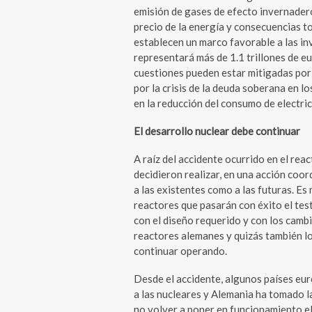
emisión de gases de efecto invernader
precio de la energía y consecuencias t
establecen un marco favorable a las in
representará más de 1.1 trillones de e
cuestiones pueden estar mitigadas por
por la crisis de la deuda soberana en 
en la reducción del consumo de electric
El desarrollo nuclear debe continuar
A raíz del accidente ocurrido en el rea
decidieron realizar, en una acción coor
a las existentes como a las futuras. E
reactores que pasarán con éxito el test
con el diseño requerido y con los camb
reactores alemanes y quizás también l
continuar operando.
Desde el accidente, algunos países eur
a las nucleares y Alemania ha tomado l
no volver a poner en funcionamiento el