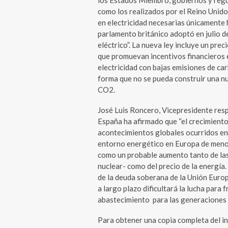
los Estados Miembro, gobiernos y regu
como los realizados por el Reino Unido.
en electricidad necesarias únicamente 
parlamento británico adoptó en julio 
eléctrico”. La nueva ley incluye un pre
que promuevan incentivos financieros e
electricidad con bajas emisiones de ca
forma que no se pueda construir una n
CO2.
José Luis Roncero, Vicepresidente resp
España ha afirmado que “el crecimient
acontecimientos globales ocurridos en 
entorno energético en Europa de menor 
como un probable aumento tanto de las
nuclear- como del precio de la energía
de la deuda soberana de la Unión Europ
a largo plazo dificultará la lucha para 
abastecimiento para las generaciones 
Para obtener una copia completa del in