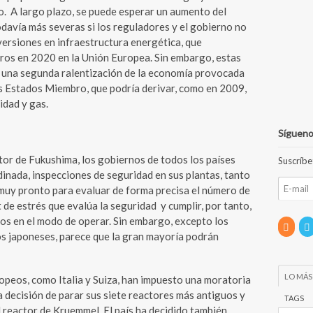
o. A largo plazo, se puede esperar un aumento del
odavía más severas si los reguladores y el gobierno no
versiones en infraestructura energética, que
uros en 2020 en la Unión Europea. Sin embargo, estas
 una segunda ralentización de la economía provocada
los Estados Miembro, que podría derivar, como en 2009,
idad y gas.
Sígueno
ctor de Fukushima, los gobiernos de todos los países
Suscríbe
dinada, inspecciones de seguridad en sus plantas, tanto
s muy pronto para evaluar de forma precisa el número de
 de estrés que evalúa la seguridad y cumplir, por tanto,
ios en el modo de operar. Sin embargo, excepto los
os japoneses, parece que la gran mayoría podrán
LO MÁS
opeos, como Italia y Suiza, han impuesto una moratoria
a decisión de parar sus siete reactores más antiguos y
TAGS
 reactor de Kruemmel. El país ha decidido también