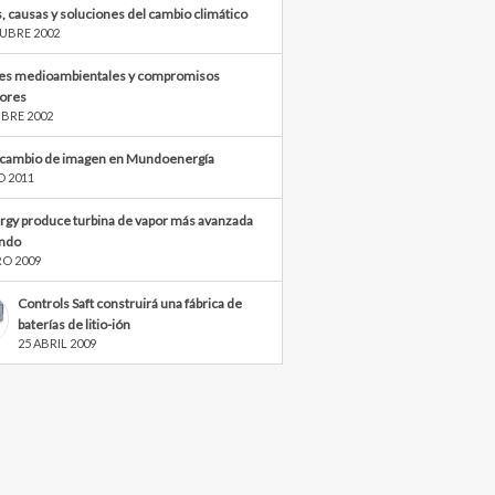
, causas y soluciones del cambio climático
UBRE 2002
s medioambientales y compromisos
iores
BRE 2002
cambio de imagen en Mundoenergía
O 2011
rgy produce turbina de vapor más avanzada
ndo
RO 2009
Controls Saft construirá una fábrica de
baterías de litio-ión
25 ABRIL 2009