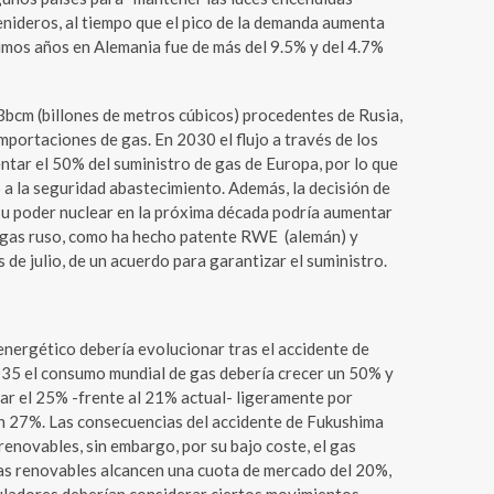
nideros, al tiempo que el pico de la demanda aumenta
ltimos años en Alemania fue de más del 9.5% y del 4.7%
bcm (billones de metros cúbicos) procedentes de Rusia,
mportaciones de gas. En 2030 el flujo a través de los
tar el 50% del suministro de gas de Europa, por lo que
a la seguridad abastecimiento. Además, la decisión de
u poder nuclear en la próxima década podría aumentar
l gas ruso, como ha hecho patente RWE (alemán) y
 de julio, de un acuerdo para garantizar el suministro.
energético debería evolucionar tras el accidente de
35 el consumo mundial de gas debería crecer un 50% y
ar el 25% -frente al 21% actual- ligeramente por
un 27%. Las consecuencias del accidente de Fukushima
 renovables, sin embargo, por su bajo coste, el gas
las renovables alcancen una cuota de mercado del 20%,