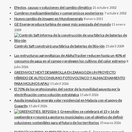
Efectos, causas y soluciones del cambio climático
21 octubre 2002
Cumbres medioambientales y compromisos posteriores
7 octubre 2002
Nuevo cambio de imagen en Mundoenergía
8 enero 2011
GE Energy produce turbina de vapor más avanzada del mundo
11 enero
2009
Controls Saft construirá una fábrica de baterías de litio-ión
25 abril 2009
Las estructuras agrovoltaicas de AlphaTracker reducen hasta un 40% el
consumo de agua en el campo y protegen los cultivos del calor extremo
8
julio 2026
GREENVOLT NEXT DESARROLLA EN ZARAGOZA UN PROYECTO
HÍBRIDO DE AUTOCONSUMO FOTOVOLTAICO Y ALMACENAMIENTO
PARA MOLINOS AFAU
15 abril 2026
El 70% de los profesionales del sector de la movilidad apuesta por la
electrificación como solución estratégica
15 abril 2026
Aquila impulsa la energía solar residencial en Malasia con el apoyo de
Goparity
15 abril 2026
Greencities se celebrará el 15 y 16 de
septiembre y reunirá a gestores municipales con el objetivo de definir
soluciones sostenibles para el futuro de los territorios
25 marzo 2026