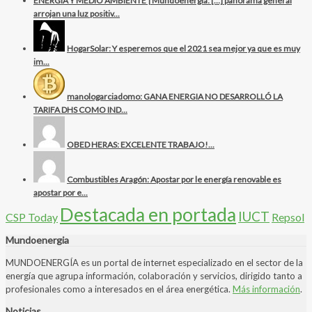
ENERGÍA Y MEDIO AMBIENTE | Mundoenergía: […] panorama general
arrojan una luz positiv...
HogarSolar: Y esperemos que el 2021 sea mejor ya que es muy
im...
manologarciadomo: GANA ENERGIA NO DESARROLLÓ LA
TARIFA DHS COMO IND...
OBED HERAS: EXCELENTE TRABAJO!...
Combustibles Aragón: Apostar por le energía renovable es
apostar por e...
Destacada en portada
IUCT
CSP Today
Repsol
Mundoenergia
MUNDOENERGÍA es un portal de internet especializado en el sector de la
energía que agrupa información, colaboración y servicios, dirigido tanto a
profesionales como a interesados en el área energética.
Más información
.
Noticias