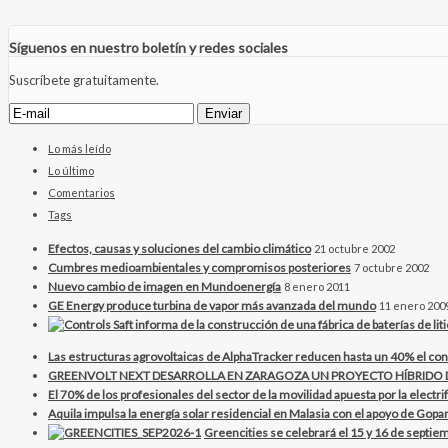
Síguenos en nuestro boletín y redes sociales
Suscríbete gratuitamente.
Lo más leído
Lo último
Comentarios
Tags
Efectos, causas y soluciones del cambio climático
21 octubre 2002
Cumbres medioambientales y compromisos posteriores
7 octubre 2002
Nuevo cambio de imagen en Mundoenergía
8 enero 2011
GE Energy produce turbina de vapor más avanzada del mundo
11 enero 200
Las estructuras agrovoltaicas de AlphaTracker reducen hasta un 40% el con
GREENVOLT NEXT DESARROLLA EN ZARAGOZA UN PROYECTO HÍBRID
El 70% de los profesionales del sector de la movilidad apuesta por la electr
Aquila impulsa la energía solar residencial en Malasia con el apoyo de Gopar
Greencities se celebrará el 15 y 16 de septiem