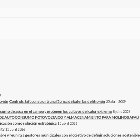
9
Controls Saft construirá una fábrica de baterías de litio-ión
25 abril 2009
sumo de agua en el campo y protegen los cultivos del calor extremo
8 julio 2026
O DE AUTOCONSUMO FOTOVOLTAICO Y ALMACENAMIENTO PARA MOLINOS AFAU
ificación como solución estratégica
15 abril 2026
ity
15 abril 2026
bre y reunirá a gestores municipales con el objetivo de definir soluciones sostenibles 