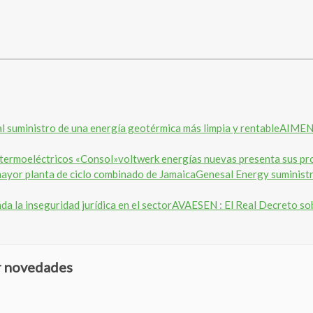
AIMEN p
voltwerk energías nuevas presenta sus pr
Genesal Energy suministr
AVAESEN : El Real Decreto sob
ir novedades