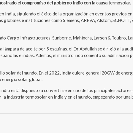
emostrado el compromiso del gobierno Indio con la causa termosolar.
ndia, siguiendo el éxito de la organización en eventos previos en 
sas globales e instituciones como Siemens, AREVA, Alstom, SCHOTT, 
ndo Cargo Infrastructures, Sunborne, Mahindra, Larsen & Toubro, La
a lámpara de aceite por 5 esquinas, el Dr Abdullah se dirigió a la aud
españolas e indias. Además, el ministro indo comentó su admiración p
llo solar del mundo. En el 2022, India quiere general 20GW de energí
a energía solar global.
indio está dispuesto a convertirse en uno de los principales actores
en la industria termosolar en India y en el mundo, empezando por una 