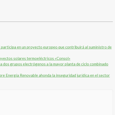
articipa en un proyecto europeo que contribuirá al suministro de
oyectos solares termoeléctricos «Consol»
a dos grupos electrógenos a la mayor planta de ciclo combinado
re Energía Renovable ahonda la inseguridad jurídica en el sector