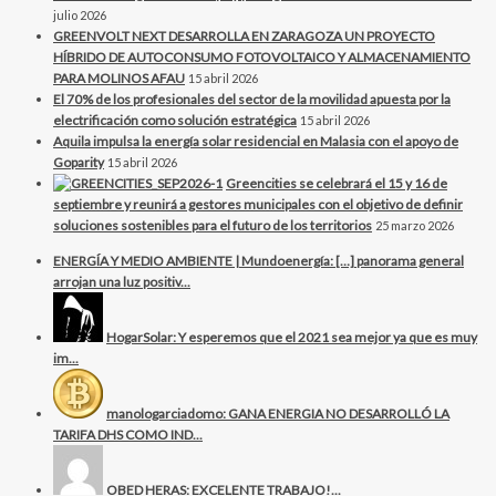
julio 2026
GREENVOLT NEXT DESARROLLA EN ZARAGOZA UN PROYECTO
HÍBRIDO DE AUTOCONSUMO FOTOVOLTAICO Y ALMACENAMIENTO
PARA MOLINOS AFAU
15 abril 2026
El 70% de los profesionales del sector de la movilidad apuesta por la
electrificación como solución estratégica
15 abril 2026
Aquila impulsa la energía solar residencial en Malasia con el apoyo de
Goparity
15 abril 2026
Greencities se celebrará el 15 y 16 de
septiembre y reunirá a gestores municipales con el objetivo de definir
soluciones sostenibles para el futuro de los territorios
25 marzo 2026
ENERGÍA Y MEDIO AMBIENTE | Mundoenergía: […] panorama general
arrojan una luz positiv...
HogarSolar: Y esperemos que el 2021 sea mejor ya que es muy
im...
manologarciadomo: GANA ENERGIA NO DESARROLLÓ LA
TARIFA DHS COMO IND...
OBED HERAS: EXCELENTE TRABAJO!...