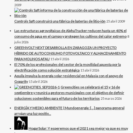
2009
Controls Saft construirá una fábrica de baterías de litio-ión
25 abril 2009
Las estructuras agrovoltaicas de AlphaTracker reducen hasta un 40% el
consumo de agua en el campo y protegen los cultivos del calor extremo
8
julio 2026
GREENVOLT NEXT DESARROLLA EN ZARAGOZA UN PROYECTO
HÍBRIDO DE AUTOCONSUMO FOTOVOLTAICO Y ALMACENAMIENTO
PARA MOLINOS AFAU
15 abril 2026
El 70% de los profesionales del sector de la movilidad apuesta por la
electrificación como solución estratégica
15 abril 2026
Aquila impulsa la energía solar residencial en Malasia con el apoyo de
Goparity
15 abril 2026
Greencities se celebrará el 15 y 16 de
septiembre y reunirá a gestores municipales con el objetivo de definir
soluciones sostenibles para el futuro de los territorios
25 marzo 2026
ENERGÍA Y MEDIO AMBIENTE | Mundoenergía: […] panorama general
arrojan una luz positiv...
HogarSolar: Y esperemos que el 2021 sea mejor ya que es muy