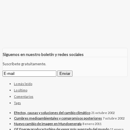
Síguenos en nuestro boletín y redes sociales
Suscríbete gratuitamente.
Lo más leído
Lo último
Comentarios
Tags
Efectos, causas y soluciones del cambio climático
21 octubre 2002
Cumbres medioambientales y compromisos posteriores
7 octubre 2002
Nuevo cambio de imagen en Mundoenergía
8 enero 2011
GE Energy produce turbina de vapor más avanzada del mundo
11 enero