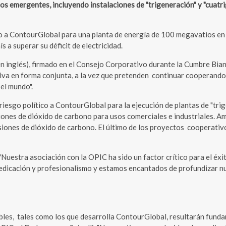
s emergentes, incluyendo instalaciones de "trigeneración" y "cuatri
co a ContourGlobal para una planta de energía de 100 megavatios en
s a superar su déficit de electricidad.
 inglés), firmado en el Consejo Corporativo durante la Cumbre Bian
tiva en forma conjunta, a la vez que pretenden continuar cooperand
el mundo".
riesgo político a ContourGlobal para la ejecución de plantas de "tri
siones de dióxido de carbono para usos comerciales e industriales. A
siones de dióxido de carbono. El último de los proyectos cooperativ
Nuestra asociación con la OPIC ha sido un factor crítico para el éx
 dedicación y profesionalismo y estamos encantados de profundizar 
es, tales como los que desarrolla ContourGlobal, resultarán funda