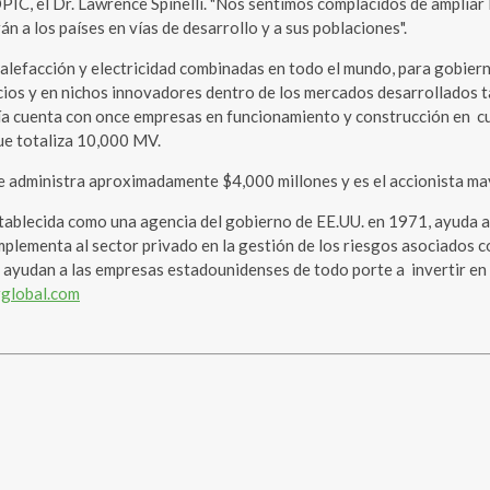
 OPIC, el Dr. Lawrence Spinelli. "Nos sentimos complacidos de ampli
n a los países en vías de desarrollo y a sus poblaciones".
alefacción y electricidad combinadas en todo el mundo, para gobier
ios y en nichos innovadores dentro de los mercados desarrollados tal
añía cuenta con once empresas en funcionamiento y construcción en
ue totaliza 10,000 MV.
e administra aproximadamente $4,000 millones y es el accionista ma
stablecida como una agencia del gobierno de EE.UU. en 1971, ayuda a
ementa al sector privado en la gestión de los riesgos asociados con 
PIC ayudan a las empresas estadounidenses de todo porte a invertir 
rglobal.com