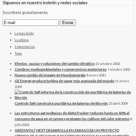
Síguenos en nuestro boletín y redes sociales
Suscríbete gratuitamente.
Lo más leído
Lo último
Comentarios
Tags
Efectos, causas y soluciones del cambio climático
21 octubre 2002
Cumbres medioambientales y compromisos posteriores
7 octubre 2002
Nuevo cambio de imagen en Mundoenergía
8 enero 2011
GE Energy produce turbina de vapor más avanzada del mundo
11 enero
2009
Controls Saft construirá una fábrica de baterías de litio-ión
25 abril 2009
Las estructuras agrovoltaicas de AlphaTracker reducen hasta un 40% el
consumo de agua en el campo y protegen los cultivos del calor extremo
8
julio 2026
GREENVOLT NEXT DESARROLLA EN ZARAGOZA UN PROYECTO