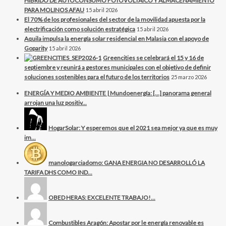
HÍBRIDO DE AUTOCONSUMO FOTOVOLTAICO Y ALMACENAMIENTO
PARA MOLINOS AFAU
15 abril 2026
El 70% de los profesionales del sector de la movilidad apuesta por la
electrificación como solución estratégica
15 abril 2026
Aquila impulsa la energía solar residencial en Malasia con el apoyo de
Goparity
15 abril 2026
Greencities se celebrará el 15 y 16 de
septiembre y reunirá a gestores municipales con el objetivo de definir
soluciones sostenibles para el futuro de los territorios
25 marzo 2026
ENERGÍA Y MEDIO AMBIENTE | Mundoenergía: […] panorama general
arrojan una luz positiv...
HogarSolar: Y esperemos que el 2021 sea mejor ya que es muy
im...
manologarciadomo: GANA ENERGIA NO DESARROLLÓ LA
TARIFA DHS COMO IND...
OBED HERAS: EXCELENTE TRABAJO!...
Combustibles Aragón: Apostar por le energía renovable es