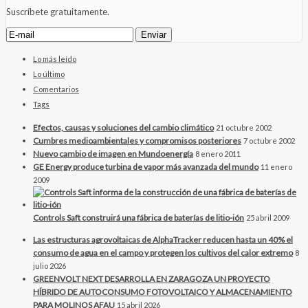
Suscríbete gratuitamente.
Lo más leído
Lo último
Comentarios
Tags
Efectos, causas y soluciones del cambio climático
21 octubre 2002
Cumbres medioambientales y compromisos posteriores
7 octubre 2002
Nuevo cambio de imagen en Mundoenergía
8 enero 2011
GE Energy produce turbina de vapor más avanzada del mundo
11 enero
2009
Controls Saft construirá una fábrica de baterías de litio-ión
25 abril 2009
Las estructuras agrovoltaicas de AlphaTracker reducen hasta un 40% el
consumo de agua en el campo y protegen los cultivos del calor extremo
8
julio 2026
GREENVOLT NEXT DESARROLLA EN ZARAGOZA UN PROYECTO
HÍBRIDO DE AUTOCONSUMO FOTOVOLTAICO Y ALMACENAMIENTO
PARA MOLINOS AFAU
15 abril 2026