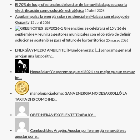
El 70% de los profesionales del sector de la movilidad apuesta por la
electrificación como solución estratégica
15 abril 2026
Aquila impulsa la energía solar residencial en Malasia con el apoyo de
Goparity
15 abril 2026
Greencities se celebrará el 15 y 16 de
septiembre y reunirá a gestores municipales con el objetivo de definir
soluciones sostenibles para el futuro de los territorios
25 marzo 2026
ENERGÍA Y MEDIO AMBIENTE | Mundoenergía: […] panorama general
arrojan una luz positiv...
HogarSolar: Y esperemos que el 2021 sea mejor ya que es muy
im...
manologarciadomo: GANA ENERGIA NO DESARROLLÓ LA
TARIFA DHS COMO IND...
OBED HERAS: EXCELENTE TRABAJO!...
Combustibles Aragón: Apostar por le energía renovable es
apostar por e...