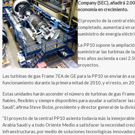
Company (SEC), añadirá 2.000
economía en crecimiento.
El proyecto de la central elé
completado, aumentará en un 
suministro de energía eléctri
La PP10 supone la ampliación
suministrar las turbinas de l
tres años ascienda a casi 2.
proyectos.
Las turbinas de gas Frame 7EA de GE para la PP10 se enviarán a un c
funcionamiento durante la primera mitad de 2010, y el resto, en 20
Estas unidades harán ascender el número de turbinas de gas Frame
fiables, flexibles y siempre disponibles para ayudar a satisfacer l
Saudí”, afirma Steve Bolze, presidente y director general de la divi
“El proyecto de la central PP10 asienta todavía más la inmejorabl
Arabia Saudí y a todo Oriente Medio a satisfacer la necesidad creci
infraestructuras, por medio de soluciones tecnológicas innovadora