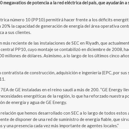
 megavatios de potencia a la red eléctrica del país, que ayudarán a 
ctrica número 10 (PP10) permitirá hacer frente a los déficits energé
20% la capacidad de generación de energía del área operativa central
ca a sus clientes.
 más reciente de las instalaciones de SEC en Riyadh, que actualmen
a central PP10, cuyo montaje se contabilizó en diciembre de 2008, ha
500 millones de dólares. Asimismo, a lo largo de los últimos cinco a
ontratista de construcción, adquisición e ingeniería (EPC, por sus s
11.
 7EA de GE instaladas en el reino saudí a más de 200. “GE Energy ll
as necesidades energéticas de la región, lo que ha reforzado nuestra 
sión de energía y agua de GE Energy.
e relación que hemos desarrollado con SEC a lo largo de todos estos
ente de disponer de una red de suministro de energía fiable, que sir
s y una presencia cada vez más importante de agentes locales.”