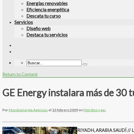
Energías renovables
Eficiencia energética
Descata tu curso
Servicios
Diseño web
Destaca tu servicios
Return to Content
GE Energy instalara más de 30 t
Por
Mundoenergía Agencias
el
13 febrero 2009
en
Petróleo y gas
RIYADH, ARABIA SAUDÍ // La i