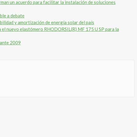
rman un acuerdo para facilitar la instalación de soluciones
ble a debate
ilidad y amortización de energía solar del país
nza el nuevo elastómero RHODORSIL(R) MF 175 U SP para la
rante 2009