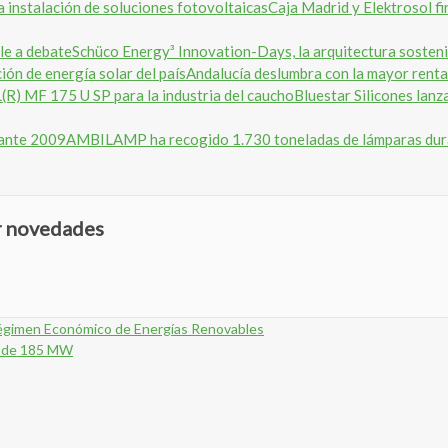
Caja Madrid y Elektrosol fi
Schüco Energy³ Innovation-Days, la arquitectura sosteni
Andalucía deslumbra con la mayor rentab
Bluestar Silicones la
AMBILAMP ha recogido 1.730 toneladas de lámparas du
ir novedades
 Régimen Económico de Energías Renovables
le de 185 MW