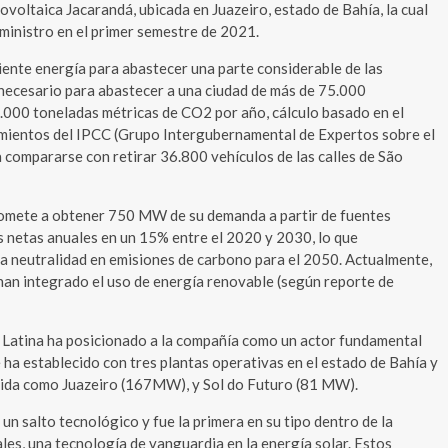
tovoltaica Jacarandá, ubicada en Juazeiro, estado de Bahía, la cual
ministro en el primer semestre de 2021.
ente energía para abastecer una parte considerable de las
necesario para abastecer a una ciudad de más de 75.000
5.000 toneladas métricas de CO2 por año, cálculo basado en el
eamientos del IPCC (Grupo Intergubernamental de Expertos sobre el
 compararse con retirar 36.800 vehículos de las calles de São
promete a obtener 750 MW de su demanda a partir de fuentes
 netas anuales en un 15% entre el 2020 y 2030, lo que
 la neutralidad en emisiones de carbono para el 2050. Actualmente,
 han integrado el uso de energía renovable (según reporte de
a Latina ha posicionado a la compañía como un actor fundamental
 ha establecido con tres plantas operativas en el estado de Bahía y
cida como Juazeiro (167MW), y Sol do Futuro (81 MW).
n salto tecnológico y fue la primera en su tipo dentro de la
les, una tecnología de vanguardia en la energía solar. Estos