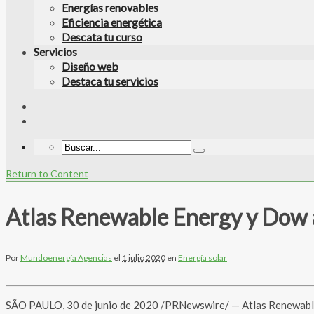
Energías renovables
Eficiencia energética
Descata tu curso
Servicios
Diseño web
Destaca tu servicios
Return to Content
Atlas Renewable Energy y Dow an
Por
Mundoenergía Agencias
el
1 julio 2020
en
Energía solar
SÃO PAULO, 30 de junio de 2020 /PRNewswire/ — Atlas Renewable 