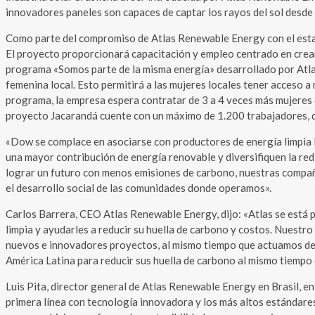
innovadores paneles son capaces de captar los rayos del sol desde s
Como parte del compromiso de Atlas Renewable Energy con el estado
El proyecto proporcionará capacitación y empleo centrado en crear
programa «Somos parte de la misma energía» desarrollado por Atlas
femenina local. Esto permitirá a las mujeres locales tener acceso a
programa, la empresa espera contratar de 3 a 4 veces más mujeres q
proyecto Jacarandá cuente con un máximo de 1.200 trabajadores, de
«Dow se complace en asociarse con productores de energía limpia 
una mayor contribución de energía renovable y diversifiquen la red
lograr un futuro con menos emisiones de carbono, nuestras compañ
el desarrollo social de las comunidades donde operamos».
Carlos Barrera, CEO Atlas Renewable Energy, dijo: «Atlas se está 
limpia y ayudarles a reducir su huella de carbono y costos. Nuestr
nuevos e innovadores proyectos, al mismo tiempo que actuamos de 
América Latina para reducir sus huella de carbono al mismo tiempo 
Luis Pita, director general de Atlas Renewable Energy en Brasil, e
primera línea con tecnología innovadora y los más altos estándare