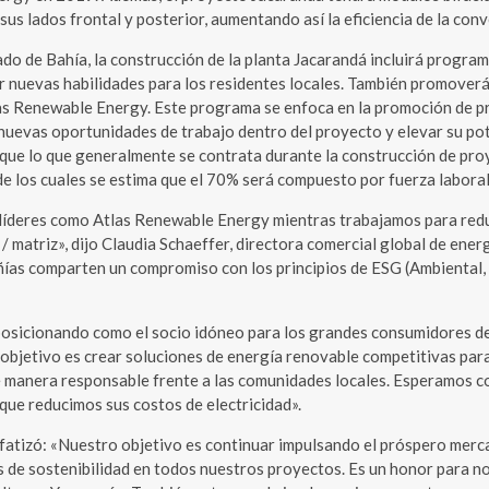
us lados frontal y posterior, aumentando así la eficiencia de la conve
 de Bahía, la construcción de la planta Jacarandá incluirá programa
 nuevas habilidades para los residentes locales. También promoverá 
 Renewable Energy. Este programa se enfoca en la promoción de prác
 nuevas oportunidades de trabajo dentro del proyecto y elevar su pot
ue lo que generalmente se contrata durante la construcción de proye
 los cuales se estima que el 70% será compuesto por fuerza laboral 
líderes como Atlas Renewable Energy mientras trabajamos para redu
 / matriz», dijo Claudia Schaeffer, directora comercial global de en
ías comparten un compromiso con los principios de ESG (Ambiental,
posicionando como el socio idóneo para los grandes consumidores de 
o objetivo es crear soluciones de energía renovable competitivas par
manera responsable frente a las comunidades locales. Esperamos co
que reducimos sus costos de electricidad».
nfatizó: «Nuestro objetivo es continuar impulsando el próspero merca
s de sostenibilidad en todos nuestros proyectos. Es un honor para n