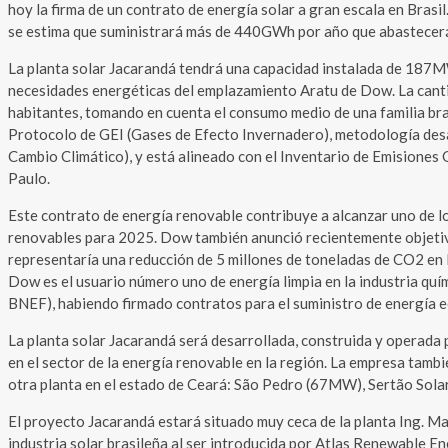
hoy la firma de un contrato de energía solar a gran escala en Brasil
se estima que suministrará más de 440GWh por año que abastecerán
La planta solar Jacarandá tendrá una capacidad instalada de 187M
necesidades energéticas del emplazamiento Aratu de Dow. La canti
habitantes, tomando en cuenta el consumo medio de una familia bras
Protocolo de GEI (Gases de Efecto Invernadero), metodología desa
Cambio Climático), y está alineado con el Inventario de Emisiones
Paulo.
Este contrato de energía renovable contribuye a alcanzar uno de 
renovables para 2025. Dow también anunció recientemente objetivo
representaría una reducción de 5 millones de toneladas de CO2 en l
Dow es el usuario número uno de energía limpia en la industria quí
BNEF), habiendo firmado contratos para el suministro de energía eól
La planta solar Jacarandá será desarrollada, construida y operada
en el sector de la energía renovable en la región. La empresa tamb
otra planta en el estado de Ceará: São Pedro (67MW), Sertão Sol
El proyecto Jacarandá estará situado muy ceca de la planta Ing. Ma
industria solar brasileña al ser introducida por Atlas Renewable E