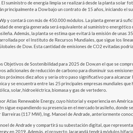
. El suministro de energía limpia se realizará desde la planta solar fo
 principalmente a Dow bajo un contrato de 15 años, iniciando el su
Wp y contará con más de 450.000 módulos. La planta generará sufici
dad de energía generada será equivalente al suministro energético 
ileña. Además, la planta se estima que evitará la emisión de unas 3
rrollada por el Instituto de Recursos Mundiales, que sigue los lin
 Globales de Dow. Esta cantidad de emisiones de CO2 evitadas podría
los Objetivos de Sostenibilidad para 2025 de Dow,en el que se com
s adicionales de reducción de carbono para disminuir sus emisiones
os próximos diez años y sería otro paso significativo para alcanzar
mica y se encuentra entre las 25 principales empresas mundiales que
ica, solar, hidroeléctrica, biomasa y gas de vertedero.
 por Atlas Renewable Energy, cuyo historial y experiencia en Améric
ién sigue expandiendo su presencia en el mercado brasileño, donde se
ar Barreiras (117 MW), Ing. Manoel de Andrade, anteriormente cono
noel de Andrade y compartirá su subestación digital, que representa u
nergy en 2019. Además, el proyecto Jacarandá tendrá módulos bifacia