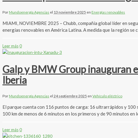
Por
Mundoenergía Agencias
el
13 noviembre 2025
en
Energías renovables
MIAMI, NOVIEMBRE 2025 – Chubb, compañía global líder en seguros,
energías renovables en América Latina. A medida que la región se c
Leer más
0
Galp y BMW Group inauguran en 
Iberia
Por
Mundoenergía Agencias
el
24 septiembre 2025
en
Vehículo eléctrico
El parque cuenta con 116 puntos de carga: 16 ultrarrápidos y 10
100 km de menos de 6 minutos en los primeros y de 90 minutos en l
Leer más
0