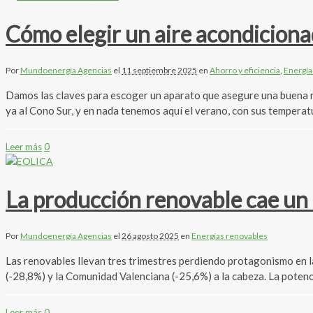
Cómo elegir un aire acondiciona
Por
Mundoenergía Agencias
el
11 septiembre 2025
en
Ahorro y eficiencia
,
Energía
Damos las claves para escoger un aparato que asegure una buena re
ya al Cono Sur, y en nada tenemos aquí el verano, con sus temperat
Leer más
0
La producción renovable cae un 3
Por
Mundoenergía Agencias
el
26 agosto 2025
en
Energías renovables
Las renovables llevan tres trimestres perdiendo protagonismo en l
(-28,8%) y la Comunidad Valenciana (-25,6%) a la cabeza. La poten
Leer más
0