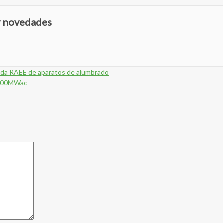
ir novedades
ada RAEE de aparatos de alumbrado
e 100MWac