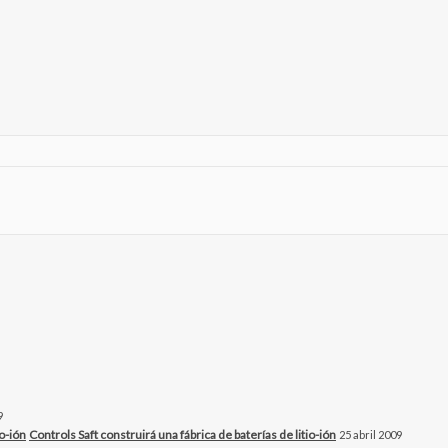
9
Controls Saft construirá una fábrica de baterías de litio-ión
25 abril 2009