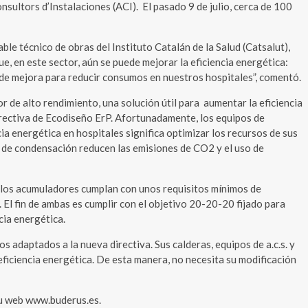
nsultors d’Instalaciones (ACI). El pasado 9 de julio, cerca de 100
e técnico de obras del Instituto Catalán de la Salud (Catsalut),
e, en este sector, aún se puede mejorar la eficiencia energética:
 de mejora para reducir consumos en nuestros hospitales”, comentó.
r de alto rendimiento, una solución útil para aumentar la eficiencia
Directiva de Ecodiseño ErP. Afortunadamente, los equipos de
a energética en hospitales significa optimizar los recursos de sus
s de condensación reducen las emisiones de CO2 y el uso de
y los acumuladores cumplan con unos requisitos mínimos de
 El fin de ambas es cumplir con el objetivo 20-20-20 fijado para
cia energética.
 adaptados a la nueva directiva. Sus calderas, equipos de a.c.s. y
ficiencia energética. De esta manera, no necesita su modificación
 su web www.buderus.es.