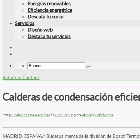
Energías renovables
Eficiencia energética
Descata tu curso
Servicios
Diseño web
Destaca tu servicios
Return to Content
Calderas de condensación eficie
Por
Mundoenergía Agencias
el
23 julio 2015
en
Ahorro y eficiencia
MADRID, ESPAÑA// Buderus, marca de la división de Bosch Termotec