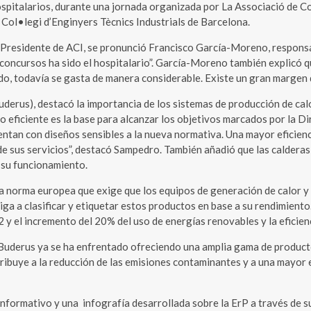
hospitalarios, durante una jornada organizada por La Associació de Co
 Col•legi d’Enginyers Tècnics Industrials de Barcelona.
 Presidente de ACI, se pronunció Francisco García-Moreno, responsabl
 concursos ha sido el hospitalario”. García-Moreno también explicó qu
ado, todavía se gasta de manera considerable. Existe un gran margen
uderus), destacó la importancia de los sistemas de producción de calo
eño eficiente es la base para alcanzar los objetivos marcados por la 
ntan con diseños sensibles a la nueva normativa. Una mayor eficienci
 de sus servicios”, destacó Sampedro. También añadió que las caldera
 su funcionamiento.
na norma europea que exige que los equipos de generación de calor 
ga a clasificar y etiquetar estos productos en base a su rendimiento.
 y el incremento del 20% del uso de energías renovables y la eficien
 Buderus ya se ha enfrentado ofreciendo una amplia gama de productos
ibuye a la reducción de las emisiones contaminantes y a una mayor e
 informativo y una infografía desarrollada sobre la ErP a través de