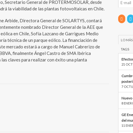
espo, Secretario General de PROTERMOSOLAR, desde
rá la viabilidad de las plantas fotovoltaicas en Chile.
ne Arbide, Directora General de SOLARTYS, contará
ecientemente nombrado Director General de la AEE que
a eólica en Chile, Sofía Lazcano de Garrigues Medio
ría técnica de un parque eólico. La financiación de
LO MÁS
 este mercado estará a cargo de Manuel Cabrerizo de
TAGS
 BBVA, finalmente Ángel Castro de SMA Ibérica
Efectos
 las claves para realizar con éxito una planta
21 OCT
Cumbre
poster
7 OCTU
Nuevo 
8 ENER
GE Ene
del mu
11 ENE