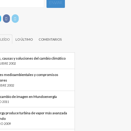
 LEÍDO
LO ÚLTIMO
COMENTARIOS
, causas y soluciones del cambio climático
UBRE 2002
s medioambientales y compromisos
iores
BRE 2002
cambio de imagen en Mundoenergía
O 2011
rgy produce turbina de vapor más avanzada
ndo
RO 2009