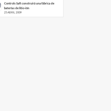
Controls Saft construirá una fábrica de
baterías de litio-ión
25 ABRIL 2009