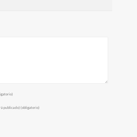
igatorio)
rá publicado)
(obligatorio)