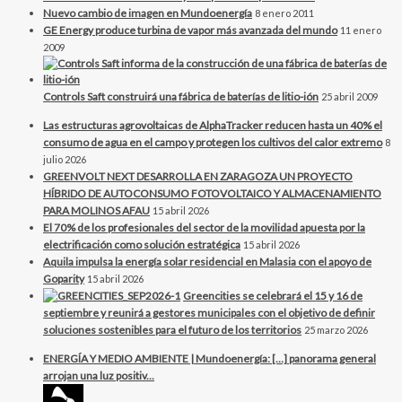
Nuevo cambio de imagen en Mundoenergía
8 enero 2011
GE Energy produce turbina de vapor más avanzada del mundo
11 enero
2009
Controls Saft construirá una fábrica de baterías de litio-ión
25 abril 2009
Las estructuras agrovoltaicas de AlphaTracker reducen hasta un 40% el
consumo de agua en el campo y protegen los cultivos del calor extremo
8
julio 2026
GREENVOLT NEXT DESARROLLA EN ZARAGOZA UN PROYECTO
HÍBRIDO DE AUTOCONSUMO FOTOVOLTAICO Y ALMACENAMIENTO
PARA MOLINOS AFAU
15 abril 2026
El 70% de los profesionales del sector de la movilidad apuesta por la
electrificación como solución estratégica
15 abril 2026
Aquila impulsa la energía solar residencial en Malasia con el apoyo de
Goparity
15 abril 2026
Greencities se celebrará el 15 y 16 de
septiembre y reunirá a gestores municipales con el objetivo de definir
soluciones sostenibles para el futuro de los territorios
25 marzo 2026
ENERGÍA Y MEDIO AMBIENTE | Mundoenergía: […] panorama general
arrojan una luz positiv...