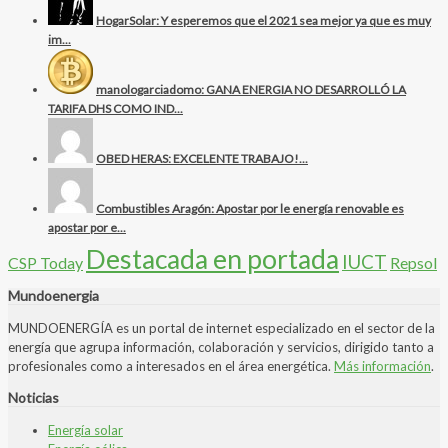
HogarSolar: Y esperemos que el 2021 sea mejor ya que es muy
im...
manologarciadomo: GANA ENERGIA NO DESARROLLÓ LA
TARIFA DHS COMO IND...
OBED HERAS: EXCELENTE TRABAJO!...
Combustibles Aragón: Apostar por le energía renovable es
apostar por e...
Destacada en portada
IUCT
CSP Today
Repsol
Mundoenergia
MUNDOENERGÍA es un portal de internet especializado en el sector de la
energía que agrupa información, colaboración y servicios, dirigido tanto a
profesionales como a interesados en el área energética.
Más información
.
Noticias
Energía solar