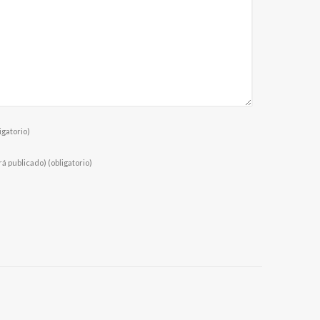
igatorio)
rá publicado)
(obligatorio)