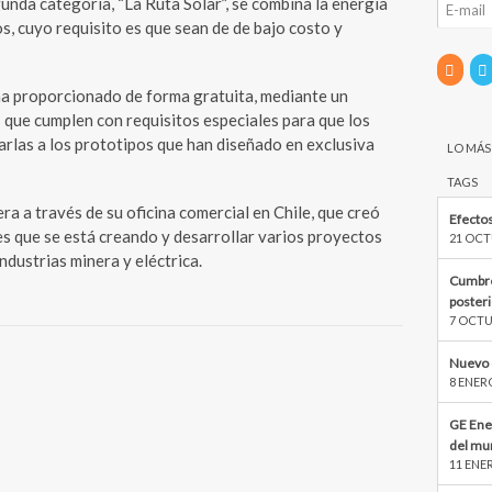
unda categoría, “La Ruta Solar”, se combina la energía
s, cuyo requisito es que sean de de bajo costo y
a proporcionado de forma gratuita, mediante un
s que cumplen con requisitos especiales para que los
rlas a los prototipos que han diseñado en exclusiva
LO MÁS
TAGS
era a través de su oficina comercial en Chile, que creó
Efectos
tes que se está creando y desarrollar varios proyectos
21 OCT
ndustrias minera y eléctrica.
Cumbre
poster
7 OCTU
Nuevo 
8 ENER
GE Ene
del mu
11 ENE