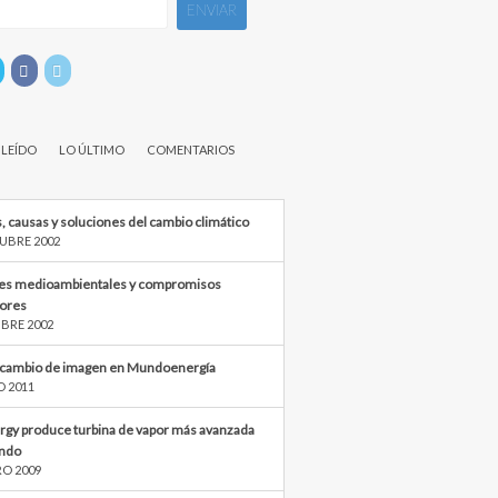
 LEÍDO
LO ÚLTIMO
COMENTARIOS
, causas y soluciones del cambio climático
UBRE 2002
s medioambientales y compromisos
iores
BRE 2002
cambio de imagen en Mundoenergía
O 2011
rgy produce turbina de vapor más avanzada
ndo
RO 2009