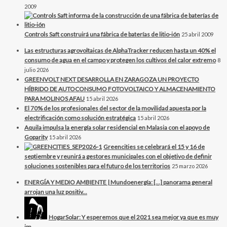
2009
Controls Saft construirá una fábrica de baterías de litio-ión
25 abril 2009
Las estructuras agrovoltaicas de AlphaTracker reducen hasta un 40% el
consumo de agua en el campo y protegen los cultivos del calor extremo
8
julio 2026
GREENVOLT NEXT DESARROLLA EN ZARAGOZA UN PROYECTO
HÍBRIDO DE AUTOCONSUMO FOTOVOLTAICO Y ALMACENAMIENTO
PARA MOLINOS AFAU
15 abril 2026
El 70% de los profesionales del sector de la movilidad apuesta por la
electrificación como solución estratégica
15 abril 2026
Aquila impulsa la energía solar residencial en Malasia con el apoyo de
Goparity
15 abril 2026
Greencities se celebrará el 15 y 16 de
septiembre y reunirá a gestores municipales con el objetivo de definir
soluciones sostenibles para el futuro de los territorios
25 marzo 2026
ENERGÍA Y MEDIO AMBIENTE | Mundoenergía: […] panorama general
arrojan una luz positiv...
HogarSolar: Y esperemos que el 2021 sea mejor ya que es muy
im...