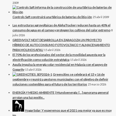
2009
Controls Saft construirá una fábrica de baterías de litio-ión
25 abril 2009
Las estructuras agrovoltaicas de AlphaTracker reducen hasta un 40% el
consumo de agua en el campo y protegen los cultivos del calor extremo
8
julio 2026
GREENVOLT NEXT DESARROLLA EN ZARAGOZA UN PROYECTO
HÍBRIDO DE AUTOCONSUMO FOTOVOLTAICO Y ALMACENAMIENTO
PARA MOLINOS AFAU
15 abril 2026
El 70% de los profesionales del sector de la movilidad apuesta por la
electrificación como solución estratégica
15 abril 2026
Aquila impulsa la energía solar residencial en Malasia con el apoyo de
Goparity
15 abril 2026
Greencities se celebrará el 15 y 16 de
septiembre y reunirá a gestores municipales con el objetivo de definir
soluciones sostenibles para el futuro de los territorios
25 marzo 2026
ENERGÍA Y MEDIO AMBIENTE | Mundoenergía: […] panorama general
arrojan una luz positiv...
HogarSolar: Y esperemos que el 2021 sea mejor ya que es muy
im...