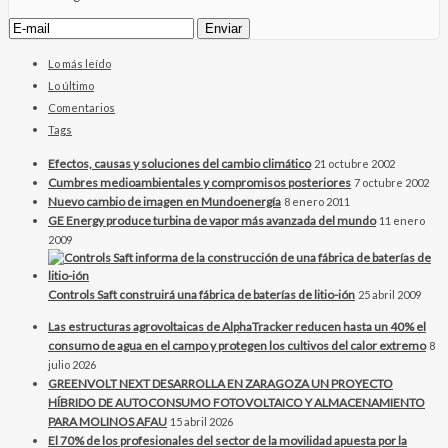
Lo más leído
Lo último
Comentarios
Tags
Efectos, causas y soluciones del cambio climático
21 octubre 2002
Cumbres medioambientales y compromisos posteriores
7 octubre 2002
Nuevo cambio de imagen en Mundoenergía
8 enero 2011
GE Energy produce turbina de vapor más avanzada del mundo
11 enero
2009
Controls Saft construirá una fábrica de baterías de litio-ión
25 abril 2009
Las estructuras agrovoltaicas de AlphaTracker reducen hasta un 40% el
consumo de agua en el campo y protegen los cultivos del calor extremo
8
julio 2026
GREENVOLT NEXT DESARROLLA EN ZARAGOZA UN PROYECTO
HÍBRIDO DE AUTOCONSUMO FOTOVOLTAICO Y ALMACENAMIENTO
PARA MOLINOS AFAU
15 abril 2026
El 70% de los profesionales del sector de la movilidad apuesta por la