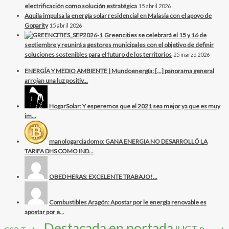
electrificación como solución estratégica
15 abril 2026
Aquila impulsa la energía solar residencial en Malasia con el apoyo de
Goparity
15 abril 2026
Greencities se celebrará el 15 y 16 de
septiembre y reunirá a gestores municipales con el objetivo de definir
soluciones sostenibles para el futuro de los territorios
25 marzo 2026
ENERGÍA Y MEDIO AMBIENTE | Mundoenergía: […] panorama general
arrojan una luz positiv...
HogarSolar: Y esperemos que el 2021 sea mejor ya que es muy
im...
manologarciadomo: GANA ENERGIA NO DESARROLLÓ LA
TARIFA DHS COMO IND...
OBED HERAS: EXCELENTE TRABAJO!...
Combustibles Aragón: Apostar por le energía renovable es
apostar por e...
Destacada en portada