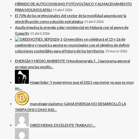
HÍBRIDO DE AUTOCONSUMO FOTOVOLTAICO Y ALMACENAMIENTO
PARA MOLINOS AFAU
15 abril 2026
El 70% de los profesionales del sector de la movilidad apuesta por la
electrificación como solución estratégica
15 abril 2026
Aquila impulsa la energía solar residencial en Malasia con el apoyo de
Goparity
15 abril 2026
Greencities se celebrará el 15 y 16 de
septiembre y reunirá a gestores municipales con el objetivo de definir
soluciones sostenibles para el futuro de los territorios
25 marzo 2026
ENERGÍA Y MEDIO AMBIENTE | Mundoenergía: […] panorama general
arrojan una luz positiv...
HogarSolar: Y esperemos que el 2021 sea mejor ya que es muy
im...
manologarciadomo: GANA ENERGIA NO DESARROLLÓ LA
TARIFA DHS COMO IND...
OBED HERAS: EXCELENTE TRABAJO!...