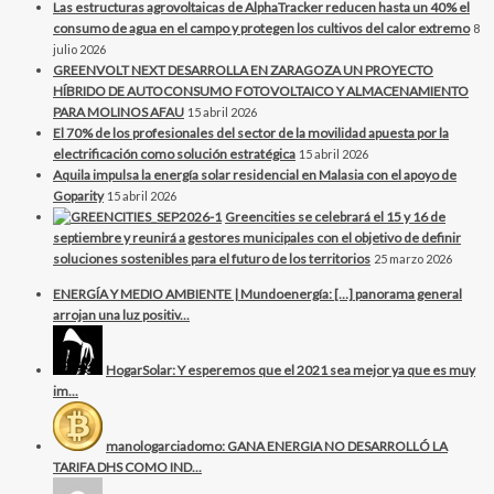
Las estructuras agrovoltaicas de AlphaTracker reducen hasta un 40% el
consumo de agua en el campo y protegen los cultivos del calor extremo
8
julio 2026
GREENVOLT NEXT DESARROLLA EN ZARAGOZA UN PROYECTO
HÍBRIDO DE AUTOCONSUMO FOTOVOLTAICO Y ALMACENAMIENTO
PARA MOLINOS AFAU
15 abril 2026
El 70% de los profesionales del sector de la movilidad apuesta por la
electrificación como solución estratégica
15 abril 2026
Aquila impulsa la energía solar residencial en Malasia con el apoyo de
Goparity
15 abril 2026
Greencities se celebrará el 15 y 16 de
septiembre y reunirá a gestores municipales con el objetivo de definir
soluciones sostenibles para el futuro de los territorios
25 marzo 2026
ENERGÍA Y MEDIO AMBIENTE | Mundoenergía: […] panorama general
arrojan una luz positiv...
HogarSolar: Y esperemos que el 2021 sea mejor ya que es muy
im...
manologarciadomo: GANA ENERGIA NO DESARROLLÓ LA
TARIFA DHS COMO IND...