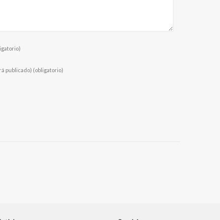
igatorio)
rá publicado)
(obligatorio)