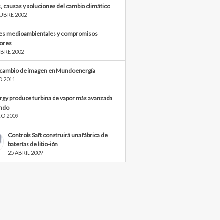
, causas y soluciones del cambio climático
UBRE 2002
s medioambientales y compromisos
iores
BRE 2002
cambio de imagen en Mundoenergía
O 2011
rgy produce turbina de vapor más avanzada
ndo
RO 2009
Controls Saft construirá una fábrica de
baterías de litio-ión
25 ABRIL 2009