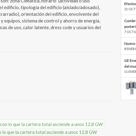
son: zona Climática, horario (actividad o uso
Efectos
l edificio, tipología del edificio (aislado/adosado),
21 OCT
rarradio), orientación del edificio, envolvente del
ón y equipos, sistema de control y ahorro de energía,
Cumbre
poster
icas de uso, calor latente, dress code y usuarios del
7 OCTU
Nuevo 
8 ENER
GE Ene
del mu
11 ENE
o que la cartera total asciende a unos 12,8 GW