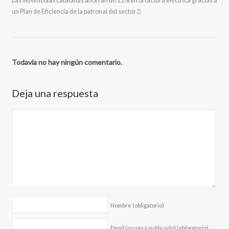
Las vitivinícolas catalanas ahorran un 21% en la factura eléctrica gracias a
un Plan de Eficiencia de la patronal del sector
Todavía no hay ningún comentario.
Deja una respuesta
Nombre
(obligatorio)
Email (no será publicado)
(obligatorio)