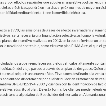
kes y, por ello, los españoles que adquieran una eBike podrán recibir
cicletas eléctricas, pondrá en marcha, el próximo mes de mayo, un sis
stenibilidad medioambiental tiene la movilidad eléctrica.
pecto a 1990, las emisiones de gases de efecto invernadero y aumen
jetivos, será necesaria una financiación selectiva, así como la volu
 planes de incentivo realizada en 2013, en la que se invirtieron un to
la movilidad sostenible, como el nuevo plan PIMA Aire, al que el go
s ciudadanos a que reemplacen sus viejos vehículos altamente conta
iquidación del viejo parque a través de un plan de desguace. Quien pr
euros al adquirir una nueva eBike. El volumen destinado a la venta d
es adelantado directamente por el distribuidor en el momento de real
normativa UNE-EN15194:2009 y cuenten con la identificación de la bic
 de eBikes adscrito al plan. De esta forma, los clientes pueden elegir
de asistencia al pedaleo de Bosch, líder del mercado en Alemania, una