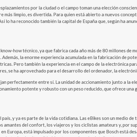
desplazamientos por la ciudad o el campo toman una elección consciente
e más limpio, es divertida. Para quien está abierto a nuevos concepto
Así lo ha reconocido también la capital de España que, según ha anu
me know-how técnico, ya que fabrica cada año más de 80 millones de 
. Además, la enorme experiencia acumulada en la fabricación de poten
léctricas. Pero también la experiencia en el campo de la electrónica 
es, se ha aprovechado para el desarrollo del ordenador, la electróni
perfectamente entre sí. La unidad de accionamiento junto a la electr
ionamiento potente y robusto con un peso reducido, que ofrece una gr
 país, y ya es parte de la vida cotidiana. Las eBikes son un medio de 
 amantes del confort, los viajeros y los ciclistas amateurs y, por su
s en Europa, está impulsado por los componentes que Bosch está desa