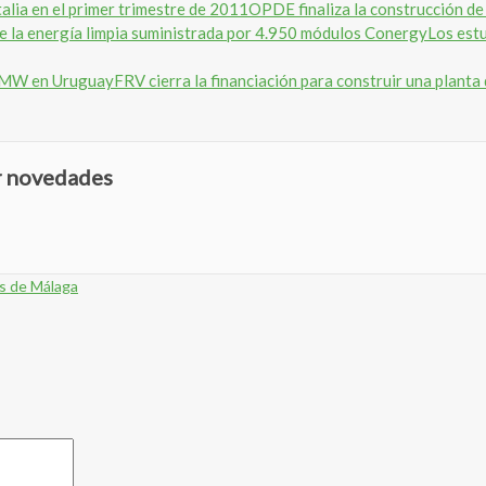
OPDE finaliza la construcción de
Los estu
FRV cierra la financiación para construir una plan
ir novedades
os de Málaga