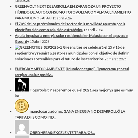
julio 2026
GREENVOLT NEXT DESARROLLA EN ZARAGOZA UN PROYECTO
HÍBRIDO DE AUTOCONSUMO FOTOVOLTAICO Y ALMACENAMIENTO
PARA MOLINOS AFAU
15 abril 2026
El 70% de los profesionales del sector de la movilidad apuesta por la
electrificación como solución estratégica
15 abril 2026
Aquila impulsa la energía solar residencial en Malasia con el apoyo de
Goparity
15 abril 2026
Greencities se celebrará el 15 y 16 de
septiembre y reunirá a gestores municipales con el objetivo de definir
soluciones sostenibles para el futuro de los territorios
25 marzo 2026
ENERGÍA Y MEDIO AMBIENTE | Mundoenergía: […] panorama general
arrojan una luz positiv...
HogarSolar: Y esperemos que el 2021 sea mejor ya que es muy
im...
manologarciadomo: GANA ENERGIA NO DESARROLLÓ LA
TARIFA DHS COMO IND...
OBED HERAS: EXCELENTE TRABAJO!...