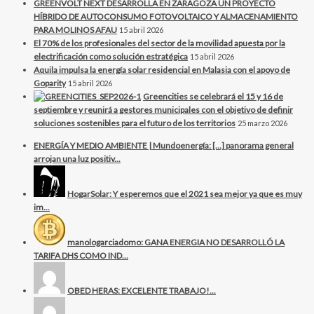
GREENVOLT NEXT DESARROLLA EN ZARAGOZA UN PROYECTO
HÍBRIDO DE AUTOCONSUMO FOTOVOLTAICO Y ALMACENAMIENTO
PARA MOLINOS AFAU
15 abril 2026
El 70% de los profesionales del sector de la movilidad apuesta por la
electrificación como solución estratégica
15 abril 2026
Aquila impulsa la energía solar residencial en Malasia con el apoyo de
Goparity
15 abril 2026
Greencities se celebrará el 15 y 16 de
septiembre y reunirá a gestores municipales con el objetivo de definir
soluciones sostenibles para el futuro de los territorios
25 marzo 2026
ENERGÍA Y MEDIO AMBIENTE | Mundoenergía: […] panorama general
arrojan una luz positiv...
HogarSolar: Y esperemos que el 2021 sea mejor ya que es muy
im...
manologarciadomo: GANA ENERGIA NO DESARROLLÓ LA
TARIFA DHS COMO IND...
OBED HERAS: EXCELENTE TRABAJO!...