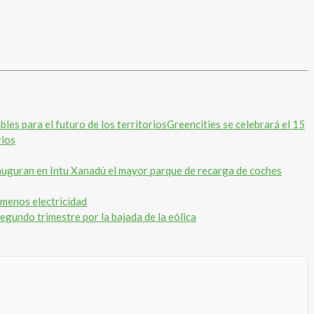
Greencities se celebrará el 15
rios
guran en Intu Xanadú el mayor parque de recarga de coches
 menos electricidad
egundo trimestre por la bajada de la eólica