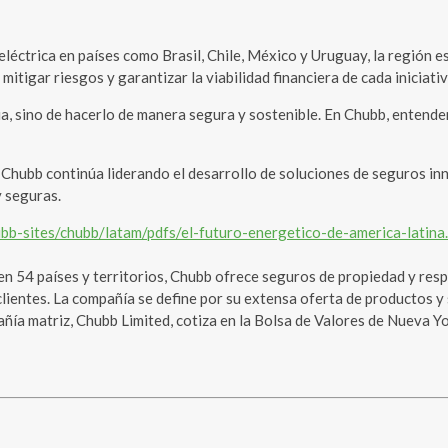
léctrica en países como Brasil, Chile, México y Uruguay, la región e
itigar riesgos y garantizar la viabilidad financiera de cada iniciativ
mpia, sino de hacerlo de manera segura y sostenible. En Chubb, ente
, Chubb continúa liderando el desarrollo de soluciones de seguros i
y seguras.
b-sites/chubb/latam/pdfs/el-futuro-energetico-de-america-latina
 54 países y territorios, Chubb ofrece seguros de propiedad y respo
lientes. La compañía se define por su extensa oferta de productos y 
pañía matriz, Chubb Limited, cotiza en la Bolsa de Valores de Nueva 