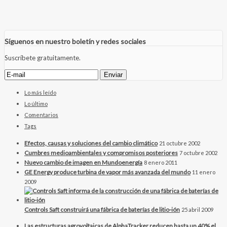
Síguenos en nuestro boletín y redes sociales
Suscríbete gratuitamente.
Lo más leído
Lo último
Comentarios
Tags
Efectos, causas y soluciones del cambio climático
21 octubre 2002
Cumbres medioambientales y compromisos posteriores
7 octubre 2002
Nuevo cambio de imagen en Mundoenergía
8 enero 2011
GE Energy produce turbina de vapor más avanzada del mundo
11 enero
2009
Controls Saft construirá una fábrica de baterías de litio-ión
25 abril 2009
Las estructuras agrovoltaicas de AlphaTracker reducen hasta un 40% el