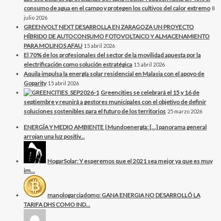
consumo de agua en el campo y protegen los cultivos del calor extremo
8
julio 2026
GREENVOLT NEXT DESARROLLA EN ZARAGOZA UN PROYECTO
HÍBRIDO DE AUTOCONSUMO FOTOVOLTAICO Y ALMACENAMIENTO
PARA MOLINOS AFAU
15 abril 2026
El 70% de los profesionales del sector de la movilidad apuesta por la
electrificación como solución estratégica
15 abril 2026
Aquila impulsa la energía solar residencial en Malasia con el apoyo de
Goparity
15 abril 2026
Greencities se celebrará el 15 y 16 de
septiembre y reunirá a gestores municipales con el objetivo de definir
soluciones sostenibles para el futuro de los territorios
25 marzo 2026
ENERGÍA Y MEDIO AMBIENTE | Mundoenergía: […] panorama general
arrojan una luz positiv...
HogarSolar: Y esperemos que el 2021 sea mejor ya que es muy
im...
manologarciadomo: GANA ENERGIA NO DESARROLLÓ LA
TARIFA DHS COMO IND...