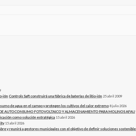
9
Controls Saft construirá una fábrica de baterías de litio-ión
25 abril 2009
sumo de agua en el campo y protegen los cultivos del calor extremo
8 julio 2026
O DE AUTOCONSUMO FOTOVOLTAICO Y ALMACENAMIENTO PARA MOLINOS AFAU
ificación como solución estratégica
15 abril 2026
ity
15 abril 2026
bre y reunirá a gestores municipales con el objetivo de definir soluciones sostenibles 