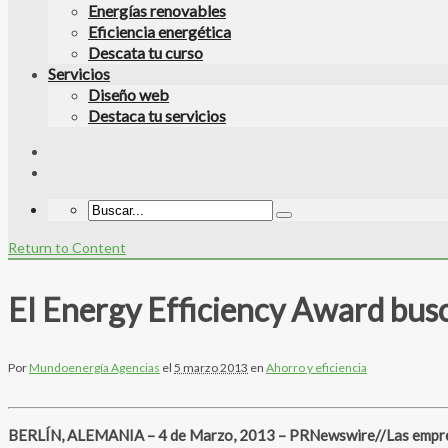
Energías renovables
Eficiencia energética
Descata tu curso
Servicios
Diseño web
Destaca tu servicios
Return to Content
El Energy Efficiency Award busc
Por
Mundoenergía Agencias
el
5 marzo 2013
en
Ahorro y eficiencia
BERLÍN, ALEMANIA – 4 de Marzo, 2013 – PRNewswire//Las empresas 