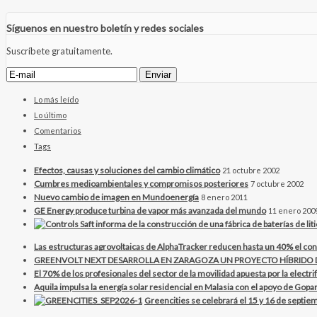
Síguenos en nuestro boletín y redes sociales
Suscríbete gratuitamente.
Lo más leído
Lo último
Comentarios
Tags
Efectos, causas y soluciones del cambio climático
21 octubre 2002
Cumbres medioambientales y compromisos posteriores
7 octubre 2002
Nuevo cambio de imagen en Mundoenergía
8 enero 2011
GE Energy produce turbina de vapor más avanzada del mundo
11 enero 200
Las estructuras agrovoltaicas de AlphaTracker reducen hasta un 40% el con
GREENVOLT NEXT DESARROLLA EN ZARAGOZA UN PROYECTO HÍBRID
El 70% de los profesionales del sector de la movilidad apuesta por la electr
Aquila impulsa la energía solar residencial en Malasia con el apoyo de Gopar
Greencities se celebrará el 15 y 16 de septiem