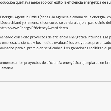
roducción que haya mejorado con éxito la eficiencia energética de su
e Energie-Agentur GmbH (dena) -la agencia alemana de la energía- com
utschland y Siemens. El concurso se celebra bajo el patrocinio del 
 http://www.EnergyEfficiencyAward.de/en.
ementado con éxito proyectos de eficiencia energética internos. Las
la empresa, la ciencia y los medios evaluará los proyectos presentad
nominados para el premio en septiembre. Los ganadores recibirán el 
memorar los proyectos de eficiencia energética ejemplares en la ind
Alemania.