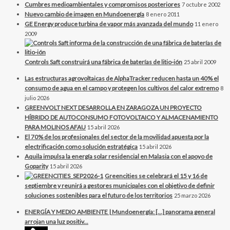
Cumbres medioambientales y compromisos posteriores
7 octubre 2002
Nuevo cambio de imagen en Mundoenergía
8 enero 2011
GE Energy produce turbina de vapor más avanzada del mundo
11 enero
2009
Controls Saft construirá una fábrica de baterías de litio-ión
25 abril 2009
Las estructuras agrovoltaicas de AlphaTracker reducen hasta un 40% el
consumo de agua en el campo y protegen los cultivos del calor extremo
8
julio 2026
GREENVOLT NEXT DESARROLLA EN ZARAGOZA UN PROYECTO
HÍBRIDO DE AUTOCONSUMO FOTOVOLTAICO Y ALMACENAMIENTO
PARA MOLINOS AFAU
15 abril 2026
El 70% de los profesionales del sector de la movilidad apuesta por la
electrificación como solución estratégica
15 abril 2026
Aquila impulsa la energía solar residencial en Malasia con el apoyo de
Goparity
15 abril 2026
Greencities se celebrará el 15 y 16 de
septiembre y reunirá a gestores municipales con el objetivo de definir
soluciones sostenibles para el futuro de los territorios
25 marzo 2026
ENERGÍA Y MEDIO AMBIENTE | Mundoenergía: […] panorama general
arrojan una luz positiv...