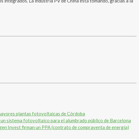
os integrados. La industria PV de China está tomando, gracias a la
mayores plantas fotovoltaicas de Córdoba
 un sistema fotovoltaico para el alumbrado público de Barcelona
gen Invest firman un PPA (contrato de compraventa de energía)