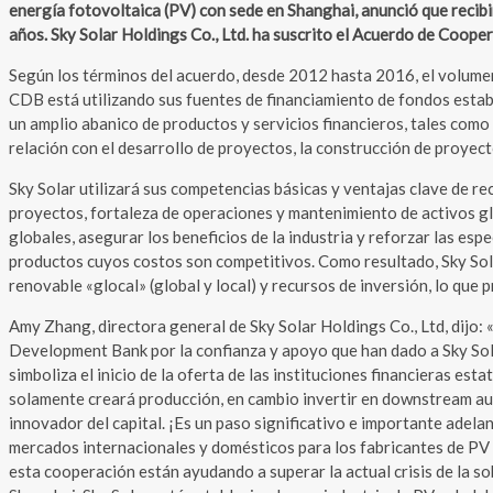
energía fotovoltaica (PV) con sede en Shanghai, anunció que recib
años. Sky Solar Holdings Co., Ltd. ha suscrito el Acuerdo de Coop
Según los términos del acuerdo, desde 2012 hasta 2016, el volumen 
CDB está utilizando sus fuentes de financiamiento de fondos estable
un amplio abanico de productos y servicios financieros, tales como
relación con el desarrollo de proyectos, la construcción de proyect
Sky Solar utilizará sus competencias básicas y ventajas clave de re
proyectos, fortaleza de operaciones y mantenimiento de activos gl
globales, asegurar los beneficios de la industria y reforzar las es
productos cuyos costos son competitivos. Como resultado, Sky Sola
renovable «glocal» (global y local) y recursos de inversión, lo que
Amy Zhang, directora general de Sky Solar Holdings Co., Ltd, dijo:
Development Bank por la confianza y apoyo que han dado a Sky Sola
simboliza el inicio de la oferta de las instituciones financieras es
solamente creará producción, en cambio invertir en downstream aum
innovador del capital. ¡Es un paso significativo e importante ade
mercados internacionales y domésticos para los fabricantes de PV q
esta cooperación están ayudando a superar la actual crisis de la sob