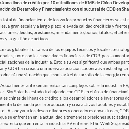
irá una línea de crédito por 10 mil millones de RMB de China Devel
eración de Desarrollo y Financiamiento con el sucursal de CDB en Sha
total de financiamiento de los varios productos financieros se estim
s, a gran escala y a largo plazo, elevada calidad crediticia y fuert
 acciones, deudas, préstamos, arrendamiento, bonos, títulos, etcéte
os y la gestión de activos.
cursos globales, fortaleza de los equipos técnicos y locales, tecnolo
obales, junto con las capacidades financieras de CDB, para aumentar 
pecializaciones de la industria. Esto a su vez significará que ambas p
r y CDB han creado una nueva asociación cooperativa estratégica qu
 producirá una situación que impulsará el desarrollo de la energía re
 «Actualmente, ante sentimientos tan complejos sobre la industria PV
r! Sky Solar ha estado trabajando con CDB en el área de financiami
tatales chinas de líneas de crédito a los desarrolladores e inversores
enta la demanda por la producción y crea activos factibles y establ
lante! Al apoyar a los desarrolladores y operadores downstream, CDB
ue se enfrentan en la actualidad a tremendas presiones suscitadas p
reoferta que enfrenta la industria PV entera». El Sr. Weili Su, presi