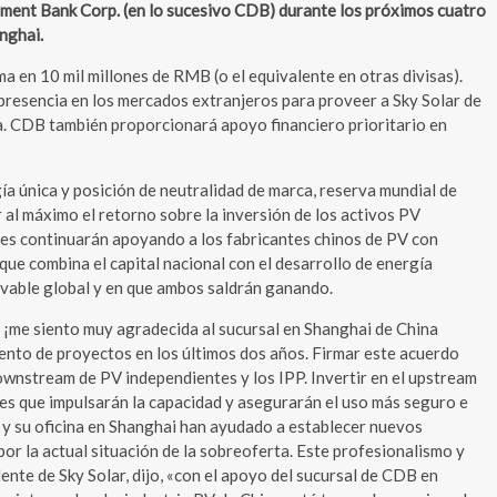
opment Bank Corp. (en lo sucesivo CDB) durante los próximos cuatro
nghai.
a en 10 mil millones de RMB (o el equivalente en otras divisas).
e presencia en los mercados extranjeros para proveer a Sky Solar de
ra. CDB también proporcionará apoyo financiero prioritario en
gía única y posición de neutralidad de marca, reserva mundial de
al máximo el retorno sobre la inversión de los activos PV
artes continuarán apoyando a los fabricantes chinos de PV con
e combina el capital nacional con el desarrollo de energía
novable global y en que ambos saldrán ganando.
, ¡me siento muy agradecida al sucursal en Shanghai de China
ento de proyectos en los últimos dos años. Firmar este acuerdo
 downstream de PV independientes y los IPP. Invertir en el upstream
es que impulsarán la capacidad y asegurarán el uso más seguro e
 y su oficina en Shanghai han ayudado a establecer nuevos
or la actual situación de la sobreoferta. Este profesionalismo y
dente de Sky Solar, dijo, «con el apoyo del sucursal de CDB en