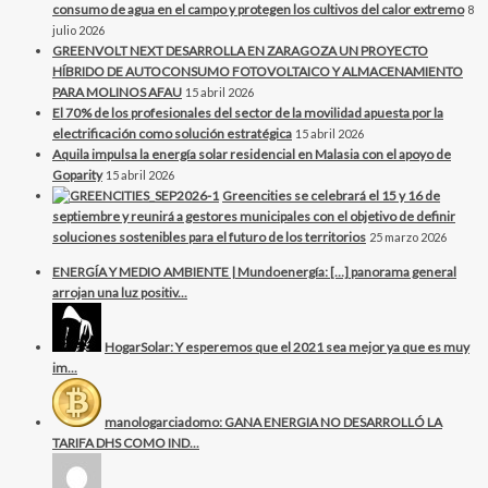
consumo de agua en el campo y protegen los cultivos del calor extremo
8
julio 2026
GREENVOLT NEXT DESARROLLA EN ZARAGOZA UN PROYECTO
HÍBRIDO DE AUTOCONSUMO FOTOVOLTAICO Y ALMACENAMIENTO
PARA MOLINOS AFAU
15 abril 2026
El 70% de los profesionales del sector de la movilidad apuesta por la
electrificación como solución estratégica
15 abril 2026
Aquila impulsa la energía solar residencial en Malasia con el apoyo de
Goparity
15 abril 2026
Greencities se celebrará el 15 y 16 de
septiembre y reunirá a gestores municipales con el objetivo de definir
soluciones sostenibles para el futuro de los territorios
25 marzo 2026
ENERGÍA Y MEDIO AMBIENTE | Mundoenergía: […] panorama general
arrojan una luz positiv...
HogarSolar: Y esperemos que el 2021 sea mejor ya que es muy
im...
manologarciadomo: GANA ENERGIA NO DESARROLLÓ LA
TARIFA DHS COMO IND...