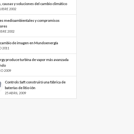
, causas y soluciones del cambio climático
UBRE 2002
s medioambientales y compromisos
iores
BRE 2002
cambio de imagen en Mundoenergía
O 2011
rgy produce turbina de vapor más avanzada
ndo
RO 2009
Controls Saft construirá una fábrica de
baterías de litio-ión
25 ABRIL 2009