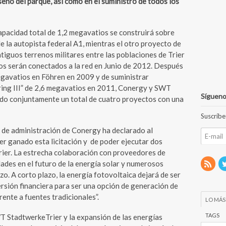
iseño del parque, así como en el suministro de todos los
apacidad total de 1,2 megavatios se construirá sobre
de la autopista federal A1, mientras el otro proyecto de
tiguos terrenos militares entre las poblaciones de Trier
os serán conectados a la red en Junio de 2012. Después
egavatios en Föhren en 2009 y de suministrar
ing III” de 2,6 megavatios en 2011, Conergy y SWT
Sígueno
do conjuntamente un total de cuatro proyectos con una
Suscríbe
 de administración de Conergy ha declarado al
r ganado esta licitación y de poder ejecutar dos
er. La estrecha colaboración con proveedores de
ades en el futuro de la energía solar y numerosos
o. A corto plazo, la energía fotovoltaica dejará de ser
sión financiera para ser una opción de generación de
rente a fuentes tradicionales”.
LO MÁS
TAGS
T StadtwerkeTrier y la expansión de las energías