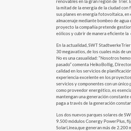
renovables en la gran región de Trier. 
la mitad de la energía de la ciudad c
sus planes en energía fotovoltaica, en 
almacenaje mediante bombeo de agua 
proyecto la compañía pretende gestion
eólicos y cubrir de manera eficiente la
En la actualidad, SWT StadtwerkeTrier 
30 megavatios, de los cuales más de u
No es una casualidad: “Nosotros hemo
pasado” comenta HeikoBollig, Directo
calidad en los servicios de planificaci
experiencia excelente en los proyecto
servicios y componentes con un único p
como proveedor energético, es esencia
mantengan una generación constante con 
paga a través de la generación constan
Los dos nuevos parques solares de S
9.500 módulos Conergy PowerPlus, fija
SolarLinea,que generan más de 2.200 m