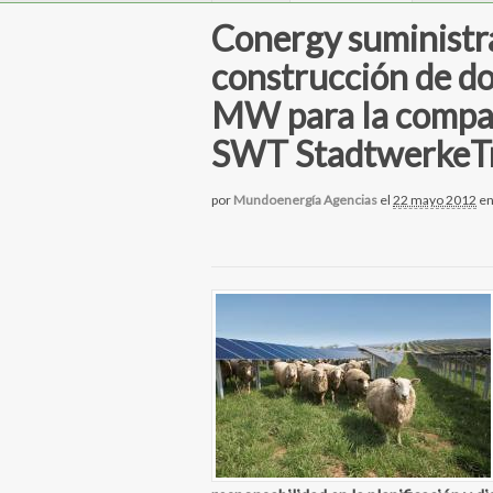
Conergy suministra
construcción de do
MW para la compañ
SWT StadtwerkeTr
por
Mundoenergía Agencias
el
22 mayo 2012
e