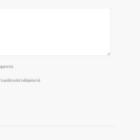
igatorio)
rá publicado)
(obligatorio)