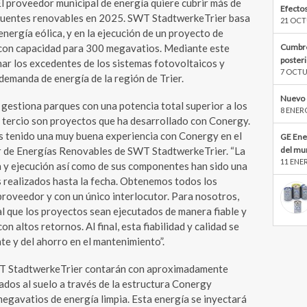
El proveedor municipal de energía quiere cubrir más de
Efectos
on fuentes renovables en 2025. SWT StadtwerkeTrier basa
21 OCT
energía eólica, y en la ejecución de un proyecto de
Cumbre
con capacidad para 300 megavatios. Mediante este
poster
ar los excedentes de los sistemas fotovoltaicos y
7 OCTU
 demanda de energía de la región de Trier.
Nuevo 
gestiona parques con una potencia total superior a los
8 ENER
n tercio son proyectos que ha desarrollado con Conergy.
s tenido una muy buena experiencia con Conergy en el
GE Ene
del mu
r de Energías Renovables de SWT StadtwerkeTrier. “La
11 ENE
ón y ejecución así como de sus componentes han sido una
s realizados hasta la fecha. Obtenemos todos los
roveedor y con un único interlocutor. Para nosotros,
l que los proyectos sean ejecutados de manera fiable y
altos retornos. Al final, esta fiabilidad y calidad se
te y del ahorro en el mantenimiento”.
WT StadtwerkeTrier contarán con aproximadamente
dos al suelo a través de la estructura Conergy
egavatios de energía limpia. Esta energía se inyectará