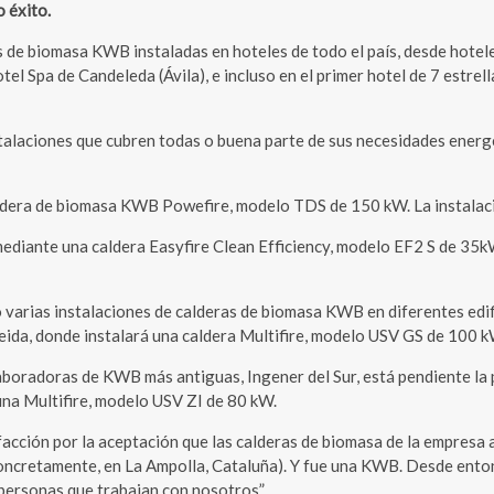
 éxito.
de biomasa KWB instaladas en hoteles de todo el país, desde hoteles 
el Spa de Candeleda (Ávila), e incluso en el primer hotel de 7 estrell
talaciones que cubren todas o buena parte de sus necesidades energ
dera de biomasa KWB Powefire, modelo TDS de 150 kW. La instalación
mediante una caldera Easyfire Clean Efficiency, modelo EF2 S de 35kW
 varias instalaciones de calderas de biomasa KWB en diferentes edif
Lleida, donde instalará una caldera Multifire, modelo USV GS de 100 k
boradoras de KWB más antiguas, Ingener del Sur, está pendiente la p
una Multifire, modelo USV ZI de 80 kW.
cción por la aceptación que las calderas de biomasa de la empresa 
concretamente, en La Ampolla, Cataluña). Y fue una KWB. Desde entonc
 personas que trabajan con nosotros”.