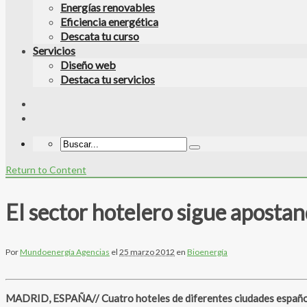
Energías renovables
Eficiencia energética
Descata tu curso
Servicios
Diseño web
Destaca tu servicios
Return to Content
El sector hotelero sigue apost
Por
Mundoenergía Agencias
el
25 marzo 2012
en
Bioenergía
MADRID, ESPAÑA// Cuatro hoteles de diferentes ciudades español