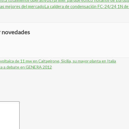
El primer parque eólico flotante de Europ
La caldera de condensación FC-24/24 1N de 
ir novedades
ltaica de 11 mw en Caltagirone, Sicilia, su mayor planta en Italia
ética a debate en GENERA 2012