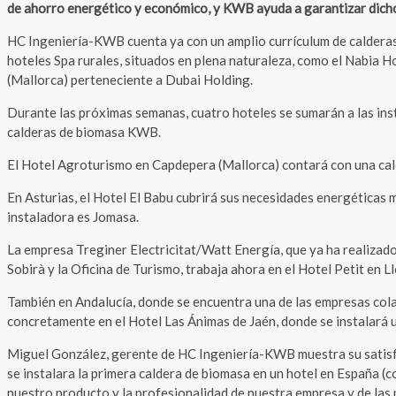
de ahorro energético y económico, y KWB ayuda a garantizar dicho
HC Ingeniería-KWB cuenta ya con un amplio currículum de calderas 
hoteles Spa rurales, situados en plena naturaleza, como el Nabia Hot
(Mallorca) perteneciente a Dubai Holding.
Durante las próximas semanas, cuatro hoteles se sumarán a las ins
calderas de biomasa KWB.
El Hotel Agroturismo en Capdepera (Mallorca) contará con una cal
En Asturias, el Hotel El Babu cubrirá sus necesidades energéticas 
instaladora es Jomasa.
La empresa Treginer Electricitat/Watt Energía, que ya ha realizado
Sobirà y la Oficina de Turismo, trabaja ahora en el Hotel Petit en 
También en Andalucía, donde se encuentra una de las empresas cola
concretamente en el Hotel Las Ánimas de Jaén, donde se instalará 
Miguel González, gerente de HC Ingeniería-KWB muestra su satisfa
se instalara la primera caldera de biomasa en un hotel en España (
nuestro producto y la profesionalidad de nuestra empresa y de las