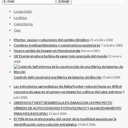
Lo más leído
Lo último
Comentarios
Tags
Efectos, causas y soluciones del cambio climático
21 octubre 2002
Cumbres medioambientales y compromisos posteriores
7 octubre 2002
Nuevo cambio de imagen en Mundoenergía
8 enero 2011
GE Energy produce turbina de vapor más avanzada del mundo
11 enero
2009
Controls Saft construirá una fábrica de baterías de litio-ión
25 abril 2009
Las estructuras agrovoltaicas de AlphaTracker reducen hasta un 40% el
consumo de agua en el campo y protegen los cultivos del calor extremo
8
julio 2026
GREENVOLT NEXT DESARROLLA EN ZARAGOZA UN PROYECTO
HÍBRIDO DE AUTOCONSUMO FOTOVOLTAICO Y ALMACENAMIENTO
PARA MOLINOS AFAU
15 abril 2026
El 70% de los profesionales del sector de la movilidad apuesta por la
electrificación como solución estratégica
15 abril 2026