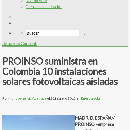
Diseño web
Destaca tu servicios
Return to Content
PROINSO suministra en
Colombia 10 instalaciones
solares fotovoltaicas aisladas
Por
Mundoenergía Agencias
el
21 febrero 2012
en
Energía solar
MADRID, ESPAÑA//
PROINSO –empresa