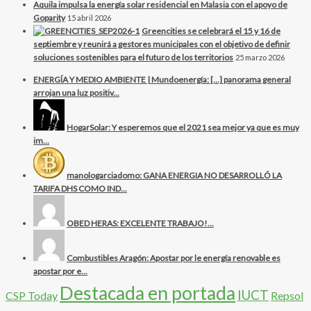
Aquila impulsa la energía solar residencial en Malasia con el apoyo de
Goparity
15 abril 2026
Greencities se celebrará el 15 y 16 de
septiembre y reunirá a gestores municipales con el objetivo de definir
soluciones sostenibles para el futuro de los territorios
25 marzo 2026
ENERGÍA Y MEDIO AMBIENTE | Mundoenergía: […] panorama general
arrojan una luz positiv...
HogarSolar: Y esperemos que el 2021 sea mejor ya que es muy
im...
manologarciadomo: GANA ENERGIA NO DESARROLLÓ LA
TARIFA DHS COMO IND...
OBED HERAS: EXCELENTE TRABAJO!...
Combustibles Aragón: Apostar por le energía renovable es
apostar por e...
Destacada en portada
IUCT
CSP Today
Repsol