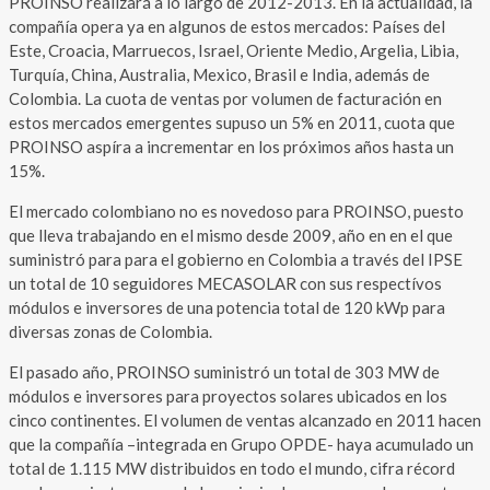
PROINSO realizará a lo largo de 2012-2013. En la actualidad, la
compañía opera ya en algunos de estos mercados: Países del
Este, Croacia, Marruecos, Israel, Oriente Medio, Argelia, Libia,
Turquía, China, Australia, Mexico, Brasil e India, además de
Colombia. La cuota de ventas por volumen de facturación en
estos mercados emergentes supuso un 5% en 2011, cuota que
PROINSO aspíra a incrementar en los próximos años hasta un
15%.
El mercado colombiano no es novedoso para PROINSO, puesto
que lleva trabajando en el mismo desde 2009, año en en el que
suministró para para el gobierno en Colombia a través del IPSE
un total de 10 seguidores MECASOLAR con sus respectívos
módulos e inversores de una potencia total de 120 kWp para
diversas zonas de Colombia.
El pasado año, PROINSO suministró un total de 303 MW de
módulos e inversores para proyectos solares ubicados en los
cinco continentes. El volumen de ventas alcanzado en 2011 hacen
que la compañía –integrada en Grupo OPDE- haya acumulado un
total de 1.115 MW distribuidos en todo el mundo, cifra récord