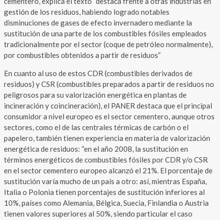
cementero, explica el texto “destaca frente a otras industrias en
gestión de los residuos, habiendo logrado notables
disminuciones de gases de efecto invernadero mediante la
sustitución de una parte de los combustibles fósiles empleados
tradicionalmente por el sector (coque de petróleo normalmente),
por combustibles obtenidos a partir de residuos”
En cuanto al uso de estos CDR (combustibles derivados de
residuos) y CSR (
combustibles preparados a partir de residuos no
peligrosos para su valorización energética en plantas de
incineración y coincineración)
, el PANER destaca que el principal
consumidor a nivel europeo es el sector cementero, aunque otros
sectores, como el de las centrales térmicas de carbón o el
papelero, también tienen experiencia en materia de valorización
energética de residuos: “en el año 2008, la sustitución en
términos energéticos de combustibles fósiles por CDR y/o CSR
en el sector cementero europeo alcanzó el 21%. El porcentaje de
sustitución varía mucho de un país a otro: así, mientras España,
Italia o Polonia tienen porcentajes de sustitución inferiores al
10%, países como Alemania, Bélgica, Suecia, Finlandia o Austria
tienen valores superiores al 50%, siendo particular el caso