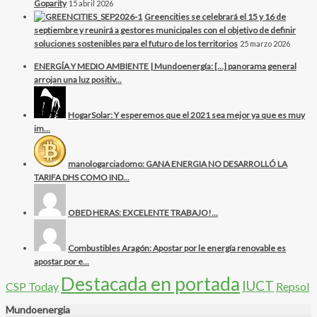
Goparity
15 abril 2026
Greencities se celebrará el 15 y 16 de
septiembre y reunirá a gestores municipales con el objetivo de definir
soluciones sostenibles para el futuro de los territorios
25 marzo 2026
ENERGÍA Y MEDIO AMBIENTE | Mundoenergía: […] panorama general
arrojan una luz positiv...
HogarSolar: Y esperemos que el 2021 sea mejor ya que es muy
im...
manologarciadomo: GANA ENERGIA NO DESARROLLÓ LA
TARIFA DHS COMO IND...
OBED HERAS: EXCELENTE TRABAJO!...
Combustibles Aragón: Apostar por le energía renovable es
apostar por e...
Destacada en portada
IUCT
CSP Today
Repsol
Mundoenergia