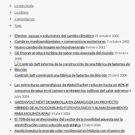
Lo más leído
Lo último
Comentarios
Tags
Efectos, causas y soluciones del cambio climático
21 octubre 2002
Cumbres medioambientales y compromisos posteriores
7 octubre 2002
Nuevo cambio de imagen en Mundoenergía
8 enero 2011
GE Energy produce turbina de vapor más avanzada del mundo
11 enero
2009
Controls Saft construirá una fábrica de baterías de litio-ión
25 abril 2009
Las estructuras agrovoltaicas de AlphaTracker reducen hasta un 40% el
consumo de agua en el campo y protegen los cultivos del calor extremo
8
julio 2026
GREENVOLT NEXT DESARROLLA EN ZARAGOZA UN PROYECTO
HÍBRIDO DE AUTOCONSUMO FOTOVOLTAICO Y ALMACENAMIENTO
PARA MOLINOS AFAU
15 abril 2026
El 70% de los profesionales del sector de la movilidad apuesta por la
electrificación como solución estratégica
15 abril 2026
Aquila impulsa la energía solar residencial en Malasia con el apoyo de