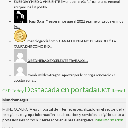
ENERGÍA Y MEDIO AMBIENTE | Mundoenergía: […] panorama general
arrojan una luz positiv...
HogarSolar: Y esperemos que el 2021 sea mejor ya que es muy
im...
manologarciadomo: GANA ENERGIA NO DESARROLLÓ LA
TARIFA DHS COMO IND...
OBED HERAS: EXCELENTE TRABAJO!...
Combustibles Aragón: Apostar por le energía renovable es
apostar por e...
Destacada en portada
IUCT
CSP Today
Repsol
Mundoenergia
MUNDOENERGÍA es un portal de internet especializado en el sector de la
energía que agrupa información, colaboración y servicios, dirigido tanto a
profesionales como a interesados en el área energética.
Más información
.