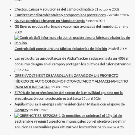
Efectos, causas y soluciones del cambio climático
21 octubre 2002
Cumbres medioambientales y compromisos posteriores
7 octubre 2002
Nuevo cambio de imagen en Mundoenergía
8 enero 2011
GE Energy produce turbina de vapor más avanzada del mundo
11 enero
2009
Controls Saft construirá una fábrica de baterías de litio-ión
25 abril 2009
Las estructuras agrovoltaicas de AlphaTracker reducen hasta un 40% el
consumo de agua en el campo y protegen los cultivos del calor extremo
8
julio 2026
GREENVOLT NEXT DESARROLLA EN ZARAGOZA UN PROYECTO
HÍBRIDO DE AUTOCONSUMO FOTOVOLTAICO Y ALMACENAMIENTO
PARA MOLINOS AFAU
15 abril 2026
El 70% de los profesionales del sector de la movilidad apuesta por la
electrificación como solución estratégica
15 abril 2026
Aquila impulsa la energía solar residencial en Malasia con el apoyo de
Goparity
15 abril 2026
Greencities se celebrará el 15 y 16 de
septiembre y reunirá a gestores municipales con el objetivo de definir
soluciones sostenibles para el futuro de los territorios
25 marzo 2026