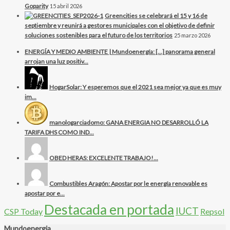
Goparity
15 abril 2026
Greencities se celebrará el 15 y 16 de
septiembre y reunirá a gestores municipales con el objetivo de definir
soluciones sostenibles para el futuro de los territorios
25 marzo 2026
ENERGÍA Y MEDIO AMBIENTE | Mundoenergía: […] panorama general
arrojan una luz positiv...
HogarSolar: Y esperemos que el 2021 sea mejor ya que es muy
im...
manologarciadomo: GANA ENERGIA NO DESARROLLÓ LA
TARIFA DHS COMO IND...
OBED HERAS: EXCELENTE TRABAJO!...
Combustibles Aragón: Apostar por le energía renovable es
apostar por e...
Destacada en portada
IUCT
CSP Today
Repsol
Mundoenergia