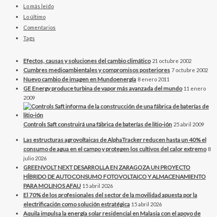
Lo más leído
Lo último
Comentarios
Tags
Efectos, causas y soluciones del cambio climático
21 octubre 2002
Cumbres medioambientales y compromisos posteriores
7 octubre 2002
Nuevo cambio de imagen en Mundoenergía
8 enero 2011
GE Energy produce turbina de vapor más avanzada del mundo
11 enero
2009
Controls Saft construirá una fábrica de baterías de litio-ión
25 abril 2009
Las estructuras agrovoltaicas de AlphaTracker reducen hasta un 40% el
consumo de agua en el campo y protegen los cultivos del calor extremo
8
julio 2026
GREENVOLT NEXT DESARROLLA EN ZARAGOZA UN PROYECTO
HÍBRIDO DE AUTOCONSUMO FOTOVOLTAICO Y ALMACENAMIENTO
PARA MOLINOS AFAU
15 abril 2026
El 70% de los profesionales del sector de la movilidad apuesta por la
electrificación como solución estratégica
15 abril 2026
Aquila impulsa la energía solar residencial en Malasia con el apoyo de