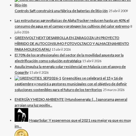
Controls Saft construirá una fábrica de baterías de litio-ión
25 abril 2009
Las estructuras agrovoltaicas de AlphaTracker reducen hasta un 40% el
consumo de agua en el campo y protegen los cultivos del calor extremo
8
julio 2026
GREENVOLT NEXT DESARROLLA EN ZARAGOZA UN PROYECTO
HÍBRIDO DE AUTOCONSUMO FOTOVOLTAICO Y ALMACENAMIENTO
PARA MOLINOS AFAU
15 abril 2026
El 70% de los profesionales del sector de la movilidad apuesta por la
electrificación como solución estratégica
15 abril 2026
Aquila impulsa la energía solar residencial en Malasia con el apoyo de
Goparity
15 abril 2026
Greencities se celebrará el 15 y 16 de
septiembre y reunirá a gestores municipales con el objetivo de definir
soluciones sostenibles para el futuro de los territorios
25 marzo 2026
ENERGÍA Y MEDIO AMBIENTE | Mundoenergía: […] panorama general
arrojan una luz positiv...
HogarSolar: Y esperemos que el 2021 sea mejor ya que es muy
im...