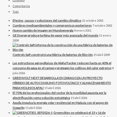
Lo último
Comentarios
Tags
Efectos, causas y soluciones del cambio climático
21 octubre 2002
Cumbres medioambientales y compromisos posteriores
7 octubre 2002
Nuevo cambio de imagen en Mundoenergía
8 enero 2011
GE Energy produce turbina de vapor más avanzada del mundo
11 enero
2009
Controls Saft construirá una fábrica de baterías de litio-ión
25 abril 2009
Las estructuras agrovoltaicas de AlphaTracker reducen hasta un 40% el
consumo de agua en el campo y protegen los cultivos del calor extremo
8
julio 2026
GREENVOLT NEXT DESARROLLA EN ZARAGOZA UN PROYECTO
HÍBRIDO DE AUTOCONSUMO FOTOVOLTAICO Y ALMACENAMIENTO
PARA MOLINOS AFAU
15 abril 2026
El 70% de los profesionales del sector de la movilidad apuesta por la
electrificación como solución estratégica
15 abril 2026
Aquila impulsa la energía solar residencial en Malasia con el apoyo de
Goparity
15 abril 2026
Greencities se celebrará el 15 y 16 de