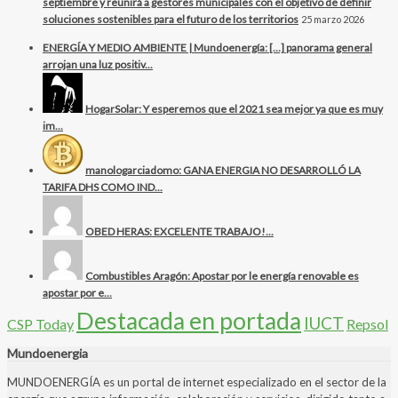
septiembre y reunirá a gestores municipales con el objetivo de definir
soluciones sostenibles para el futuro de los territorios
25 marzo 2026
ENERGÍA Y MEDIO AMBIENTE | Mundoenergía: […] panorama general
arrojan una luz positiv...
HogarSolar: Y esperemos que el 2021 sea mejor ya que es muy
im...
manologarciadomo: GANA ENERGIA NO DESARROLLÓ LA
TARIFA DHS COMO IND...
OBED HERAS: EXCELENTE TRABAJO!...
Combustibles Aragón: Apostar por le energía renovable es
apostar por e...
Destacada en portada
IUCT
CSP Today
Repsol
Mundoenergia
MUNDOENERGÍA es un portal de internet especializado en el sector de la